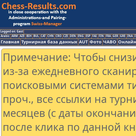
Logged on: Gast
Arabic
ARM
AZE
BIH
BUL
CAT
CHN
CRO
CZE
DEN
ENG
ESP
FAI
FIN
FRA
GER
GRE
INA
I
Главная
Турнирная база данных
AUT
Фото
ЧАВО
Онлайн
Примечание: Чтобы снизи
из-за ежедневного скани
поисковыми системами ти
проч., все ссылки на тур
месяцев (с даты окончан
после клика по данной кн