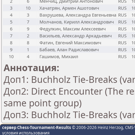
2
6
Менчиц, Дмитрий Антонович
RUS
1
3
10
Хачатрян, Армен Ашотович
RUS
1
4
3
Вахрушева, Александра Евгеньевна
RUS
1
5
7
Молчанов, Кирилл Александрович
RUS
1
6
9
Федулкин, Максим Алексеевич
RUS
1
7
2
Васильев, Александр Аркадьевич
RUS
1
8
8
Фатин, Евгений Максимович
RUS
1
9
1
Бабаев, Алан Радиславович
RUS
1
10
4
Гашимов, Михаил
RUS
1
Аннотация:
Доп1: Buchholz Tie-Breaks (var
Доп2: Direct Encounter (The res
same point group)
Доп3: Buchholz Tie-Breaks (var
сервер Chess-Tournament-Results
© 2006-2026 Heinz Herzog
, CMS-
условия использования