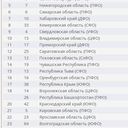
5
7
Нижегородская область (ПФО)
6
6
Самарская область (ПФО)
7
10
Хабаровский край (ДФО)
8
33
Кемеровская область (СФО)
9
4
Свердловская область (УФО)
10
15
Владимирская область (ЦФО)
11
17
Приморский край (ДФО)
12
25
Саратовская область (ПФО)
13
12
Псковская область (СзФО)
14
19
Чувашская Республика (ПФО)
15
13
Республика Тыва (СФО)
16
16
Оренбургская область (ПФО)
17
38
Республика Крым (ЮФО)
18
14
Воронежская область (ЦФО)
26
Республика Башкортостан (ПФО)
20
42
Краснодарский край (ЮФО)
21
5
Кировская область (ПФО)
22
23
Ярославская область (ЦФО)
23
64
Волгоградская область (ЮФО)