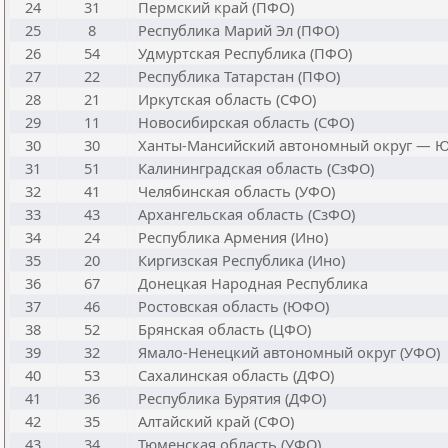
24
31
Пермский край (ПФО)
25
8
Республика Марий Эл (ПФО)
26
54
Удмуртская Республика (ПФО)
27
22
Республика Татарстан (ПФО)
28
21
Иркутская область (СФО)
29
11
Новосибирская область (СФО)
30
30
Ханты-Мансийский автономный округ — Ю
31
51
Калининградская область (СзФО)
32
41
Челябинская область (УФО)
33
43
Архангельская область (СзФО)
34
24
Республика Армения (Ино)
35
20
Киргизская Республика (Ино)
36
67
Донецкая Народная Республика
37
46
Ростовская область (ЮФО)
38
52
Брянская область (ЦФО)
39
32
Ямало-Ненецкий автономный округ (УФО)
40
53
Сахалинская область (ДФО)
41
36
Республика Бурятия (ДФО)
42
35
Алтайский край (СФО)
43
34
Тюменская область (УФО)