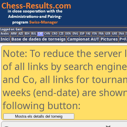
Logged on: Gast
Arabic
ARM
AZE
BIH
BUL
CAT
CHN
CRO
CZE
DEN
ENG
ESP
FAI
FIN
FRA
GER
GRE
INA
I
Inici
Base de dades de torneigs
Campionat AUT
Pictures
P+F
Note: To reduce the server 
of all links by search engin
and Co, all links for tourn
weeks (end-date) are shown 
following button: