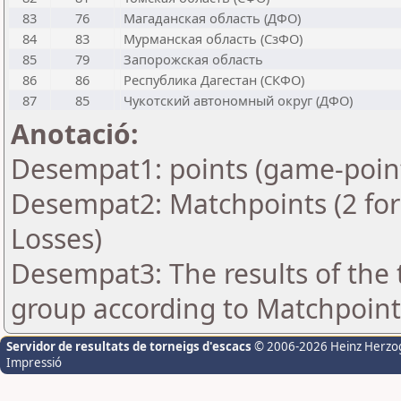
83
76
Магаданская область (ДФО)
84
83
Мурманская область (СзФО)
85
79
Запорожская область
86
86
Республика Дагестан (СКФО)
87
85
Чукотский автономный округ (ДФО)
Anotació:
Desempat1: points (game-poin
Desempat2: Matchpoints (2 for 
Losses)
Desempat3: The results of the
group according to Matchpoint
Servidor de resultats de torneigs d'escacs
© 2006-2026 Heinz Herzo
Impressió