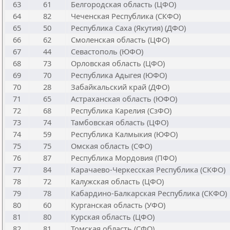
63
61
Белгородская область (ЦФО)
64
82
Чеченская Республика (СКФО)
65
50
Республика Саха (Якутия) (ДФО)
66
62
Смоленская область (ЦФО)
67
44
Севастополь (ЮФО)
68
73
Орловская область (ЦФО)
69
70
Республика Адыгея (ЮФО)
70
28
Забайкальский край (ДФО)
71
65
Астраханская область (ЮФО)
72
68
Республика Карелия (СзФО)
73
74
Тамбовская область (ЦФО)
74
59
Республика Калмыкия (ЮФО)
75
75
Омская область (СФО)
76
87
Республика Мордовия (ПФО)
77
84
Карачаево-Черкесская Республика (СКФО)
78
72
Калужская область (ЦФО)
79
78
Кабардино-Балкарская Республика (СКФО)
80
60
Курганская область (УФО)
81
80
Курская область (ЦФО)
82
81
Томская область (СФО)