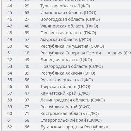
44
29
Тульская область (ЦФО)
45
63
Ивановская область (ЦФО)
46
27
Вологодская область (СзФО)
47
48
Ульяновская область (ПФО)
48
69
Пензенская область (ПФО)
49
57
Амурская область (ДФО)
50
45
Республика Ингушетия (СКФО)
51
18
Республика Северная Осетия — Алания (С
52
49
Липецкая область (ЦФО)
53
40
Новгородская область (СзФО)
54
39
Республика Хакасия (СФО)
55
56
Рязанская область (ЦФО)
56
55
Тверская область (ЦФО)
57
47
Камчатский край (ДФО)
58
37
Ленинградская область (СзФО)
59
77
Республика Алтай (СФО)
60
71
Костромская область (ЦФО)
61
58
Ставропольский край (СКФО)
62
66
Луганская Народная Республика