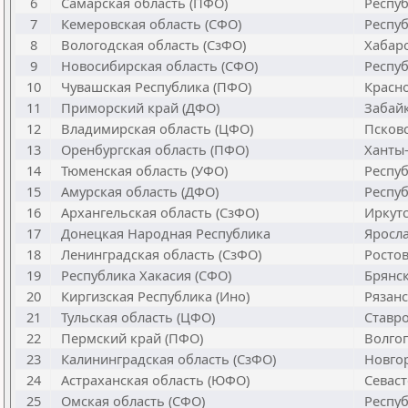
6
Самарская область (ПФО)
Респуб
7
Кемеровская область (СФО)
Респуб
8
Вологодская область (СзФО)
Хабаро
9
Новосибирская область (СФО)
Респуб
10
Чувашская Республика (ПФО)
Красно
11
Приморский край (ДФО)
Забайк
12
Владимирская область (ЦФО)
Псковс
13
Оренбургская область (ПФО)
Ханты-
14
Тюменская область (УФО)
Респуб
15
Амурская область (ДФО)
Респуб
16
Архангельская область (СзФО)
Иркутс
17
Донецкая Народная Республика
Яросла
18
Ленинградская область (СзФО)
Ростов
19
Республика Хакасия (СФО)
Брянск
20
Киргизская Республика (Ино)
Рязанс
21
Тульская область (ЦФО)
Ставро
22
Пермский край (ПФО)
Волгог
23
Калининградская область (СзФО)
Новгор
24
Астраханская область (ЮФО)
Севаст
25
Омская область (СФО)
Респуб