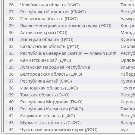
26
Челябинская область (УФО)
Тверск
27
Республика Ингушетия (СКФО)
Респуб
28
Пензенская область (ПФО)
Удмурт
29
Ямало-Ненецкий автономный округ (УФО)
Костро
30
Алтайский край (СФО)
Магада
31
Липецкая область (ЦФО)
Курска
32
Сахалинская область (ДФО)
Смолен
33
Республика Северная Осетия — Алания (СКФ
Республ
34
Камчатский край (ДФО)
Орловс
35
Луганская Народная Республика
Ульяно
36
Белгородская область (ЦФО)
Кабард
37
Республика Алтай (СФО)
Курганс
38
Ивановская область (ЦФО)
Чеченс
39
Томская область (СФО)
Респуб
40
Республика Мордовия (ПФО)
Карача
41
Республика Калмыкия (ЮФО)
Тамбов
42
Калужская область (ЦФО)
Респуб
43
Мурманская область (СзФО)
Запоро
44
Чукотский автономный округ (ДФО)
bye