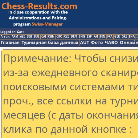
Logged on: Gast
Arabic
ARM
AZE
BIH
BUL
CAT
CHN
CRO
CZE
DEN
ENG
ESP
FAI
FIN
FRA
GER
GRE
INA
I
Главная
Турнирная база данных
AUT
Фото
ЧАВО
Онлайн
Примечание: Чтобы снизит
из-за ежедневного сканир
поисковыми системами ти
проч., все ссылки на тур
месяцев (с даты окончани
клика по данной кнопке :