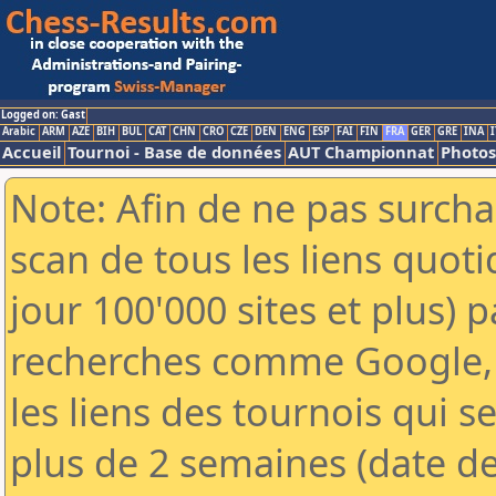
Logged on: Gast
Arabic
ARM
AZE
BIH
BUL
CAT
CHN
CRO
CZE
DEN
ENG
ESP
FAI
FIN
FRA
GER
GRE
INA
I
Accueil
Tournoi - Base de données
AUT Championnat
Photos
Note: Afin de ne pas surcha
scan de tous les liens quo
jour 100'000 sites et plus) 
recherches comme Google, 
les liens des tournois qui se
plus de 2 semaines (date de