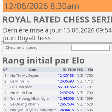
12/06/2026 8:30am
ROYAL RATED CHESS SERI
Dernière mise à jour 13.06.2026 09:54
jour: RoyalChess
Chercher un joueur
Rang initial par Elo
N°
Nom
ID FIDE
FED
Elo
1
Ha Thi My Duyen
12425133
VIE
1760
2
Le Minh Tri
12436593
VIE
1712
3
Le Xuan Vien
561001562
VIE
1701
4
Ho Minh Duc
12497428
VIE
1700
5
Tran Hoang Nhat Nghi
12498556
VIE
1699
6
Le Quang Khanh
12467634
VIE
1628
7
Nguyen Huynh Hong Ngoc
12484415
VIE
1606