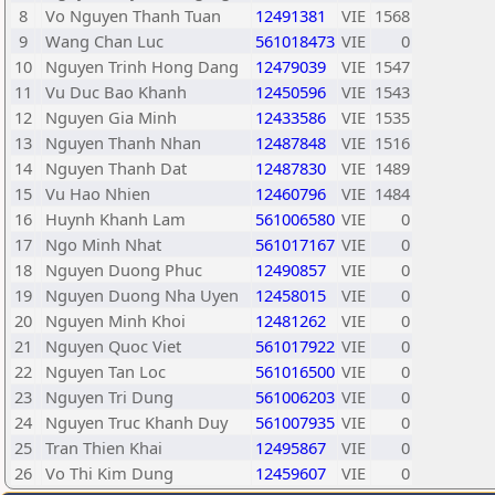
8
Vo Nguyen Thanh Tuan
12491381
VIE
1568
9
Wang Chan Luc
561018473
VIE
0
10
Nguyen Trinh Hong Dang
12479039
VIE
1547
11
Vu Duc Bao Khanh
12450596
VIE
1543
12
Nguyen Gia Minh
12433586
VIE
1535
13
Nguyen Thanh Nhan
12487848
VIE
1516
14
Nguyen Thanh Dat
12487830
VIE
1489
15
Vu Hao Nhien
12460796
VIE
1484
16
Huynh Khanh Lam
561006580
VIE
0
17
Ngo Minh Nhat
561017167
VIE
0
18
Nguyen Duong Phuc
12490857
VIE
0
19
Nguyen Duong Nha Uyen
12458015
VIE
0
20
Nguyen Minh Khoi
12481262
VIE
0
21
Nguyen Quoc Viet
561017922
VIE
0
22
Nguyen Tan Loc
561016500
VIE
0
23
Nguyen Tri Dung
561006203
VIE
0
24
Nguyen Truc Khanh Duy
561007935
VIE
0
25
Tran Thien Khai
12495867
VIE
0
26
Vo Thi Kim Dung
12459607
VIE
0