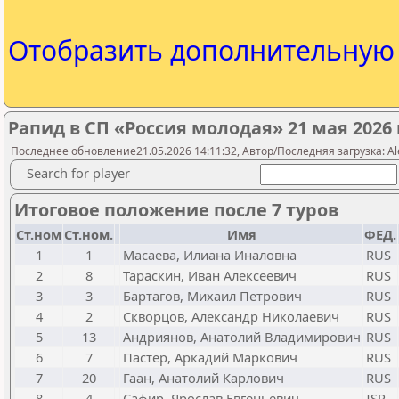
Отобразить дополнительну
Рапид в СП «Россия молодая» 21 мая 2026 
Последнее обновление21.05.2026 14:11:32, Автор/Последняя загрузка: Al
Search for player
Итоговое положение после 7 туров
Ст.ном
Ст.ном.
Имя
ФЕД.
1
1
Масаева, Илиана Иналовна
RUS
2
8
Тараскин, Иван Алексеевич
RUS
3
3
Бартагов, Михаил Петрович
RUS
4
2
Скворцов, Александр Николаевич
RUS
5
13
Андриянов, Анатолий Владимирович
RUS
6
7
Пастер, Аркадий Маркович
RUS
7
20
Гаан, Анатолий Карлович
RUS
8
4
Сафир, Ярослав Евгеньевич
ISR