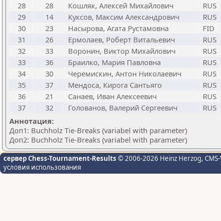
28
28
Кошляк, Алексей Михайлович
RUS
29
14
Куксов, Максим Александрович
RUS
30
23
Насырова, Агата Рустамовна
FID
31
26
Ермолаев, Роберт Витальевич
RUS
32
33
Воронин, Виктор Михайлович
RUS
33
36
Браилко, Мария Павловна
RUS
34
30
Черемискин, Антон Николаевич
RUS
35
37
Мендоса, Кирога Сантьяго
RUS
36
21
Санаев, Иван Алексеевич
RUS
37
32
Голованов, Валерий Сергеевич
RUS
Аннотация:
Доп1: Buchholz Tie-Breaks (variabel with parameter)
Доп2: Buchholz Tie-Breaks (variabel with parameter)
сервер Chess-Tournament-Results
© 2006-2026 Heinz Herzog
, CMS-
условия использования