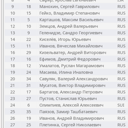
9
18
Манохин, Сергей Гаврилович
RUS
10
15
Гейко, Владимир Степанович
RUS
11
5
Карташов, Максим Васильевич
RUS
12
10
Земцов, Андрей Валерьевич
RUS
13
9
Геленидзе, Сандро Георгиевич
RUS
14
22
Киселёв, Игорь Юрьевич
RUS
15
11
Иванов, Вячеслав Михайлович
RUS
16
29
Кизельватер, Андрей Виторович
RUS
17
16
Ефимов, Дмитрий Федорович
RUS
18
12
Умалатов, Руслан Магарамович
RUS
19
24
Масаева, Илина Иналовна
RUS
20
34
Савуляк, Валерий Александрович
RUS
21
31
Мусатов, Виктор Владимирович
RUS
22
17
Бартагов, Александр Петрович
RUS
23
27
Пустов, Станислав Юрьевич
RUS
24
6
Олимпиев, Алексей Алексеевич
SUI
25
35
Паязов, Замир Ташбатаевич
RUS
26
19
Иванов, Андрей Владимирович
RUS
27
25
Плетинка, Сергей Николаевич
RUS