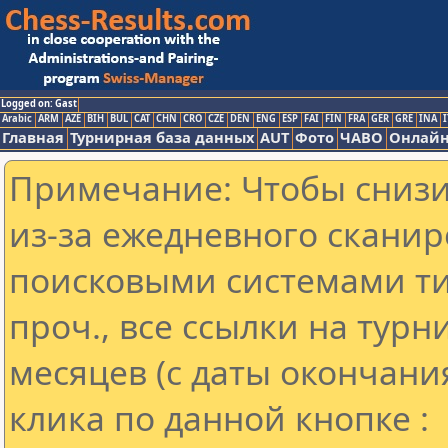
Logged on: Gast
Arabic
ARM
AZE
BIH
BUL
CAT
CHN
CRO
CZE
DEN
ENG
ESP
FAI
FIN
FRA
GER
GRE
INA
I
Главная
Турнирная база данных
AUT
Фото
ЧАВО
Онлайн
Примечание: Чтобы снизит
из-за ежедневного сканир
поисковыми системами ти
проч., все ссылки на тур
месяцев (с даты окончани
клика по данной кнопке :