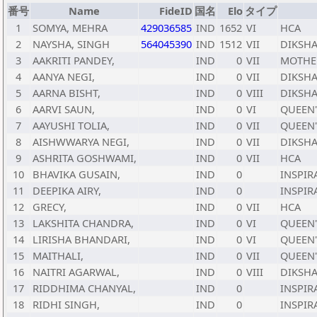
番号
Name
FideID
国名
Elo
タイプ
1
SOMYA, MEHRA
429036585
IND
1652
VI
HCA
2
NAYSHA, SINGH
564045390
IND
1512
VII
DIKSH
3
AAKRITI PANDEY,
IND
0
VII
MOTHE
4
AANYA NEGI,
IND
0
VII
DIKSH
5
AARNA BISHT,
IND
0
VIII
DIKSH
6
AARVI SAUN,
IND
0
VI
QUEEN'
7
AAYUSHI TOLIA,
IND
0
VII
QUEEN'
8
AISHWWARYA NEGI,
IND
0
VII
DIKSH
9
ASHRITA GOSHWAMI,
IND
0
VII
HCA
10
BHAVIKA GUSAIN,
IND
0
INSPIR
11
DEEPIKA AIRY,
IND
0
INSPIR
12
GRECY,
IND
0
VII
HCA
13
LAKSHITA CHANDRA,
IND
0
VI
QUEEN'
14
LIRISHA BHANDARI,
IND
0
VI
QUEEN'
15
MAITHALI,
IND
0
VII
QUEEN'
16
NAITRI AGARWAL,
IND
0
VIII
DIKSH
17
RIDDHIMA CHANYAL,
IND
0
INSPIR
18
RIDHI SINGH,
IND
0
INSPIR