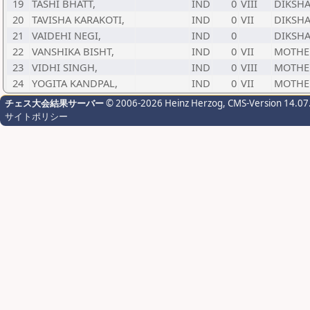
19
TASHI BHATT,
IND
0
VIII
DIKSH
20
TAVISHA KARAKOTI,
IND
0
VII
DIKSH
21
VAIDEHI NEGI,
IND
0
DIKSH
22
VANSHIKA BISHT,
IND
0
VII
MOTHE
23
VIDHI SINGH,
IND
0
VIII
MOTHE
24
YOGITA KANDPAL,
IND
0
VII
MOTHE
チェス大会結果サーバー
© 2006-2026 Heinz Herzog
, CMS-Version 14.07
サイトポリシー