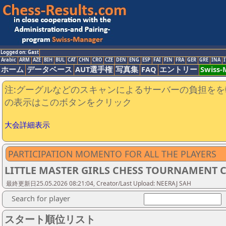
Logged on: Gast
Arabic
ARM
AZE
BIH
BUL
CAT
CHN
CRO
CZE
DEN
ENG
ESP
FAI
FIN
FRA
GER
GRE
INA
I
ホーム
データベース
AUT選手権
写真集
FAQ
エントリー
Swiss
注:グーグルなどのスキャンによるサーバーの負担をを
の表示はこのボタンをクリック
大会詳細表示
PARTICIPATION MOMENTO FOR ALL THE PLAYERS
LITTLE MASTER GIRLS CHESS TOURNAMENT C
最終更新日25.05.2026 08:21:04, Creator/Last Upload: NEERAJ SAH
Search for player
スタート順位リスト