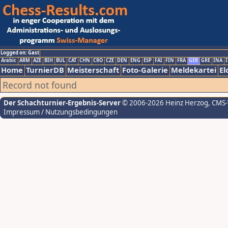
Logged on: Gast
Arabic
ARM
AZE
BIH
BUL
CAT
CHN
CRO
CZE
DEN
ENG
ESP
FAI
FIN
FRA
GER
GRE
INA
I
Home
TurnierDB
Meisterschaft
Foto-Galerie
Meldekartei
El
Record not found
Der Schachturnier-Ergebnis-Server
© 2006-2026 Heinz Herzog
, CMS
Impressum / Nutzungsbedingungen