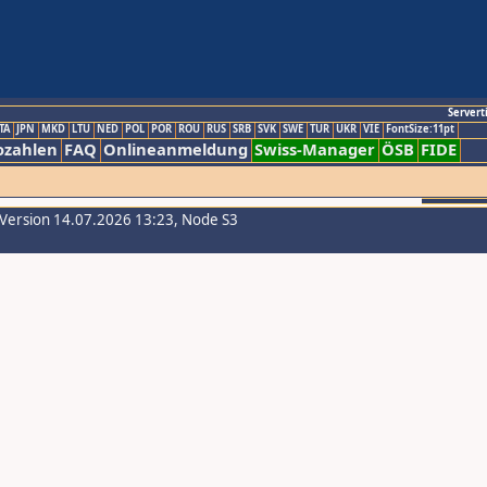
Servert
TA
JPN
MKD
LTU
NED
POL
POR
ROU
RUS
SRB
SVK
SWE
TUR
UKR
VIE
FontSize:11pt
ozahlen
FAQ
Onlineanmeldung
Swiss-Manager
ÖSB
FIDE
-Version 14.07.2026 13:23, Node S3