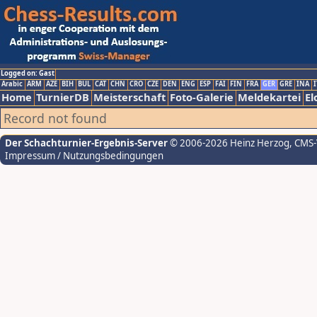
Logged on: Gast
Arabic
ARM
AZE
BIH
BUL
CAT
CHN
CRO
CZE
DEN
ENG
ESP
FAI
FIN
FRA
GER
GRE
INA
I
Home
TurnierDB
Meisterschaft
Foto-Galerie
Meldekartei
El
Record not found
Der Schachturnier-Ergebnis-Server
© 2006-2026 Heinz Herzog
, CMS
Impressum / Nutzungsbedingungen