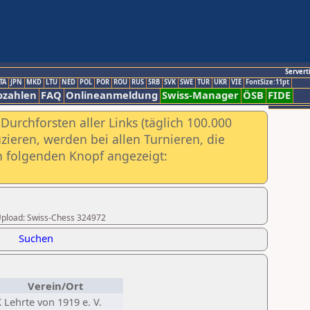
Servert
TA
JPN
MKD
LTU
NED
POL
POR
ROU
RUS
SRB
SVK
SWE
TUR
UKR
VIE
FontSize:11pt
ozahlen
FAQ
Onlineanmeldung
Swiss-Manager
ÖSB
FIDE
urchforsten aller Links (täglich 100.000
ieren, werden bei allen Turnieren, die
ch folgenden Knopf angezeigt:
r Upload: Swiss-Chess 324972
Suchen
Verein/Ort
 Lehrte von 1919 e. V.