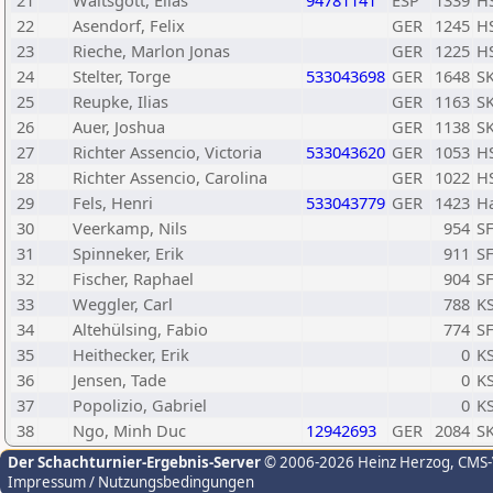
21
Waltsgott, Elias
94781141
ESP
1339
HS
22
Asendorf, Felix
GER
1245
HS
23
Rieche, Marlon Jonas
GER
1225
HS
24
Stelter, Torge
533043698
GER
1648
SK
25
Reupke, Ilias
GER
1163
SK
26
Auer, Joshua
GER
1138
SK
27
Richter Assencio, Victoria
533043620
GER
1053
HS
28
Richter Assencio, Carolina
GER
1022
HS
29
Fels, Henri
533043779
GER
1423
H
30
Veerkamp, Nils
954
SF
31
Spinneker, Erik
911
SF
32
Fischer, Raphael
904
SF
33
Weggler, Carl
788
K
34
Altehülsing, Fabio
774
SF
35
Heithecker, Erik
0
K
36
Jensen, Tade
0
K
37
Popolizio, Gabriel
0
K
38
Ngo, Minh Duc
12942693
GER
2084
S
Der Schachturnier-Ergebnis-Server
© 2006-2026 Heinz Herzog
, CMS
Impressum / Nutzungsbedingungen