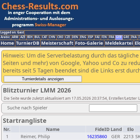
Logged on: Gast
Arabic
ARM
AZE
BIH
BUL
CAT
CHN
CRO
CZE
DEN
ENG
ESP
FAI
FIN
FRA
GER
GRE
INA
I
Home
TurnierDB
Meisterschaft
Foto-Galerie
Meldekartei
El
Hinweis: Um die Serverbelastung durch das tägliche D
Seiten und mehr) von Google, Yahoo und Co zu reduz
bereits seit 5 Tagen beendet sind die Links erst dur
Blitzturnier LMM 2026
Die Seite wurde zuletzt aktualisiert am 17.05.2026 20:37:54, Ersteller/Letzte
Suche nach Spieler
Startrangliste
Nr.
Name
FideID
Land
Elo
1
Reimer, Philip
16235860
GER
2213
SK