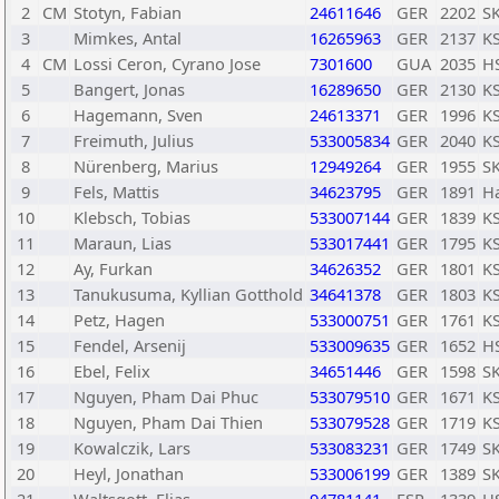
2
CM
Stotyn, Fabian
24611646
GER
2202
S
3
Mimkes, Antal
16265963
GER
2137
K
4
CM
Lossi Ceron, Cyrano Jose
7301600
GUA
2035
HS
5
Bangert, Jonas
16289650
GER
2130
K
6
Hagemann, Sven
24613371
GER
1996
K
7
Freimuth, Julius
533005834
GER
2040
K
8
Nürenberg, Marius
12949264
GER
1955
S
9
Fels, Mattis
34623795
GER
1891
H
10
Klebsch, Tobias
533007144
GER
1839
K
11
Maraun, Lias
533017441
GER
1795
K
12
Ay, Furkan
34626352
GER
1801
K
13
Tanukusuma, Kyllian Gotthold
34641378
GER
1803
K
14
Petz, Hagen
533000751
GER
1761
K
15
Fendel, Arsenij
533009635
GER
1652
HS
16
Ebel, Felix
34651446
GER
1598
SK
17
Nguyen, Pham Dai Phuc
533079510
GER
1671
K
18
Nguyen, Pham Dai Thien
533079528
GER
1719
K
19
Kowalczik, Lars
533083231
GER
1749
SK
20
Heyl, Jonathan
533006199
GER
1389
SK