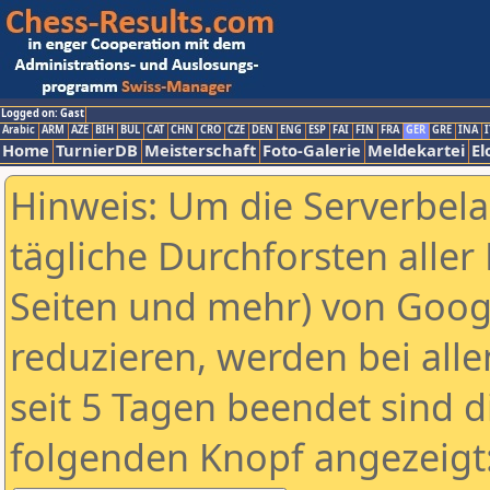
Logged on: Gast
Arabic
ARM
AZE
BIH
BUL
CAT
CHN
CRO
CZE
DEN
ENG
ESP
FAI
FIN
FRA
GER
GRE
INA
I
Home
TurnierDB
Meisterschaft
Foto-Galerie
Meldekartei
El
Hinweis: Um die Serverbel
tägliche Durchforsten aller 
Seiten und mehr) von Goog
reduzieren, werden bei alle
seit 5 Tagen beendet sind d
folgenden Knopf angezeigt