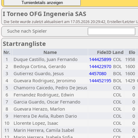
I Torneo OFG Ingeneria SAS
Die Seite wurde zuletzt aktualisiert am 17.05.2026 20:29:42, Ersteller/Letzte
Suche nach Spieler
Startrangliste
Nr.
Name
FideID
Land
Elo
1
Duque Castillo, Juan Fernando
144425899
COL
1958
2
Bedoya Cortina, Gerardo
144422970
BOL
1600
3
Gutierrez Guardo, Jesus
4457080
BOL
1600
4
Guevara Rodriguez, Jeronimo
144452195
BOL
1429
5
Chamorro Caicedo, Pedro De Jesus
COL
0
6
Fernandez Rodriguez, Edwin
COL
0
7
Garcia Guardo, Oscar Fernando
COL
0
8
Guevara Herazo, Marlon
COL
0
9
Herrera De Avila, Ruben Dario
COL
0
10
Llorente Lopez, Isaac
COL
0
11
Marin Herrera, Camila Isabel
COL
0
12
Marin Herrera, Isabela Sofia
COL
0