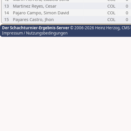
13
Martinez Reyes, Cesar
COL
0
14
Pajaro Campo, Simon David
COL
0
15
Payares Castro, Jhon
COL
0
Der Schachturnier-Ergebnis-Server
© 2006-2026 Heinz Herzog
, CMS
Impressum / Nutzungsbedingungen