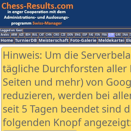
Logged on: Gast
Arabic
ARM
AZE
BIH
BUL
CAT
CHN
CRO
CZE
DEN
ENG
ESP
FAI
FIN
FRA
GER
GRE
INA
I
Home
TurnierDB
Meisterschaft
Foto-Galerie
Meldekartei
El
Hinweis: Um die Serverbel
tägliche Durchforsten aller 
Seiten und mehr) von Goog
reduzieren, werden bei alle
seit 5 Tagen beendet sind d
folgenden Knopf angezeigt