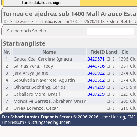
Torneo de ajedrez sub 1400 Mall Arauco Esta
Die Seite wurde zuletzt aktualisiert am 17.05.2026 20:19:18, Ersteller/Let
Suche nach Spieler
Startrangliste
Nr.
Name
FideID
Land
Elo
1
Gatica Cea, Carolina Ignacia
3429571
CHI
1396
Clu
2
Salinas Vera, Fredy
3440796
CHI
1381
Clu
3
Jara Araya, Jaime
3489922
CHI
1374
Clu
4
Sepulveda Navarrete, Agustin
3433552
CHI
1374
Clu
5
Olivares Sochting, Carlos
3471209
CHI
1370
Sin
6
Caballero Mora, Brasil
3437299
CHI
1229
Clu
7
Monsalve Barraza, Abraham Omar
CHI
1205
Clu
8
Urrea Lorenzo, Oscar
CHI
1216
Clu
Der Schachturnier-Ergebnis-Server
© 2006-2026 Heinz Herzog
, CMS
Impressum / Nutzungsbedingungen