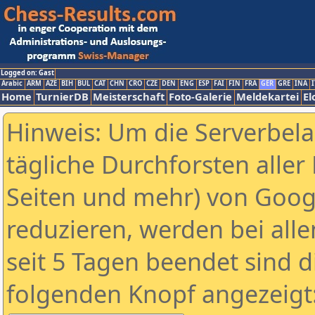
Logged on: Gast
Arabic
ARM
AZE
BIH
BUL
CAT
CHN
CRO
CZE
DEN
ENG
ESP
FAI
FIN
FRA
GER
GRE
INA
I
Home
TurnierDB
Meisterschaft
Foto-Galerie
Meldekartei
El
Hinweis: Um die Serverbel
tägliche Durchforsten aller 
Seiten und mehr) von Goog
reduzieren, werden bei alle
seit 5 Tagen beendet sind d
folgenden Knopf angezeigt