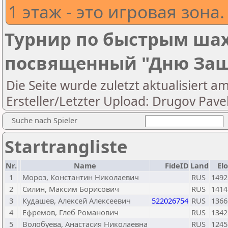
1 этаж - это игровая зона.
Турнир по быстрым ша
посвященный "Дню Защ
Die Seite wurde zuletzt aktualisiert a
Ersteller/Letzter Upload: Drugov Pavel
Suche nach Spieler
Startrangliste
Nr.
Name
FideID
Land
Elo
1
Мороз, Константин Николаевич
RUS
1492
2
Силин, Максим Борисович
RUS
1414
3
Кудашев, Алексей Алексеевич
522026754
RUS
1366
4
Ефремов, Глеб Романович
RUS
1342
5
Волобуева, Анастасия Николаевна
RUS
1245