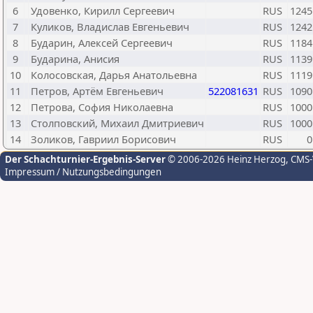
6
Удовенко, Кирилл Сергеевич
RUS
1245
7
Куликов, Владислав Евгеньевич
RUS
1242
8
Бударин, Алексей Сергеевич
RUS
1184
9
Бударина, Анисия
RUS
1139
10
Колосовская, Дарья Анатольевна
RUS
1119
11
Петров, Артём Евгеньевич
522081631
RUS
1090
12
Петрова, София Николаевна
RUS
1000
13
Столповский, Михаил Дмитриевич
RUS
1000
14
Золиков, Гавриил Борисович
RUS
0
Der Schachturnier-Ergebnis-Server
© 2006-2026 Heinz Herzog
, CMS
Impressum / Nutzungsbedingungen