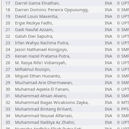
17
Darrel Gama Elnathan,
INA
0
UPT
18
Darren Dominic Perwira Oppusungg,
INA
0
SMP
19
David Louis Maxentia,
INA
0
UPT
20
Ergie Rezkya Fadhi,
INA
0
UPT
21
Gadi Naufal Azzam,
INA
0
SM
22
Galuh Dwi Saputra,
INA
0
UPT
23
Irfan Wahyu Rachma Putra,
INA
0
UPT
24
Jason Nathanael Kongjoyo,
INA
0
SMP
25
Kenan Hazel Pratama Putra,
INA
0
SMP
26
M. Rasya Rifa'i Vidiansyah,
INA
0
UPT
27
Miftakhul Roziqin,
INA
0
UPT
28
Miguel Ethan Husianto,
INA
0
SMP
29
Muchamad Arie Dhermawan,
INA
0
SM
30
Muhamad Aqeela El Fanani,
INA
0
UPT
31
Muhammad Ahsan Alvaro,
INA
0
SMP
32
Muhammad Bagas Wicaksono Zayka,
INA
0
MTS
33
Muhammad Bintang Briliant,
INA
0
PPS
34
Muhammad Nouval Alfarrasi,
INA
0
SMP
35
Muhammad Raditya Az Zhahir,
INA
0
UPT
36
Nugraha Andhika Elkah Putra Seti,
INA
0
UPT