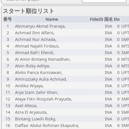
スタート順位リスト
番号
Name
FideID
国名
Elo
1
Abimanyu Akmal Pranaja,
INA
0
UPT
2
Achmad Ilmi Alfaris,
INA
0
UPT
3
Achmad Nur Achada,
INA
0
SMP
4
Ahmad Najalil Firdaus,
INA
0
MTS
5
Ahmad Rafi'i Efendi,
INA
0
SMP
6
Al Amin Bintang Ramadhan,
INA
0
MTS
7
Alvin Rizky Aditya,
INA
0
MTS
8
Alvito Panca Kurniawan,
INA
0
UPT
9
Amiruzzaky Aulia Achmad,
INA
0
UPT
10
Andika Wijaya,
INA
0
UPT
11
Arya Izam Zahir Khan,
INA
0
UPT
12
Ataya Fikri Rizqulah Prayuda,
INA
0
SMP
13
Axel Alteza,
INA
0
UPT
14
Azra El Aryasuta,
INA
0
SM
15
Bintang Luwih Rizky,
INA
0
UPT
16
Daffaa' Abdul Rohman Ekaputra,
INA
0
SMP