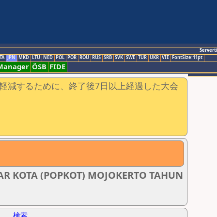
Servert
TA
JPN
MKD
LTU
NED
POL
POR
ROU
RUS
SRB
SVK
SWE
TUR
UKR
VIE
FontSize:11pt
-Manager
ÖSB
FIDE
軽減するために、終了後7日以上経過した大会
R KOTA (POPKOT) MOJOKERTO TAHUN
検索