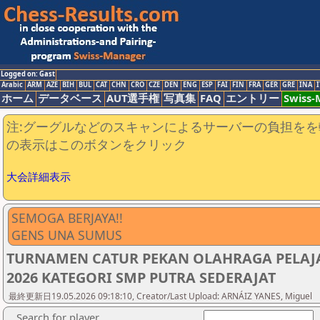
Logged on: Gast
Arabic
ARM
AZE
BIH
BUL
CAT
CHN
CRO
CZE
DEN
ENG
ESP
FAI
FIN
FRA
GER
GRE
INA
I
ホーム
データベース
AUT選手権
写真集
FAQ
エントリー
Swiss
注:グーグルなどのスキャンによるサーバーの負担をを
の表示はこのボタンをクリック
大会詳細表示
SEMOGA BERJAYA!!
GENS UNA SUMUS
TURNAMEN CATUR PEKAN OLAHRAGA PELAJA
2026 KATEGORI SMP PUTRA SEDERAJAT
最終更新日19.05.2026 09:18:10, Creator/Last Upload: ARNÁIZ YANES, Miguel
Search for player