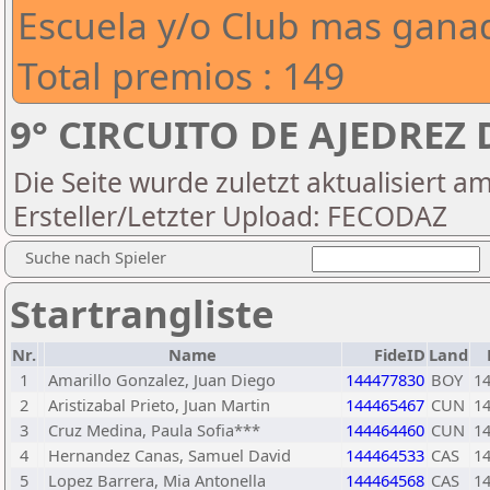
Escuela y/o Club mas ganado
Total premios : 149
9° CIRCUITO DE AJEDREZ
Die Seite wurde zuletzt aktualisiert a
Ersteller/Letzter Upload: FECODAZ
Suche nach Spieler
Startrangliste
Nr.
Name
FideID
Land
1
Amarillo Gonzalez, Juan Diego
144477830
BOY
1
2
Aristizabal Prieto, Juan Martin
144465467
CUN
1
3
Cruz Medina, Paula Sofia***
144464460
CUN
1
4
Hernandez Canas, Samuel David
144464533
CAS
1
5
Lopez Barrera, Mia Antonella
144464568
CAS
1