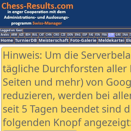
Logged on: Gast
Arabic
ARM
AZE
BIH
BUL
CAT
CHN
CRO
CZE
DEN
ENG
ESP
FAI
FIN
FRA
GER
GRE
INA
I
Home
TurnierDB
Meisterschaft
Foto-Galerie
Meldekartei
El
Hinweis: Um die Serverbel
tägliche Durchforsten aller 
Seiten und mehr) von Goog
reduzieren, werden bei alle
seit 5 Tagen beendet sind d
folgenden Knopf angezeigt