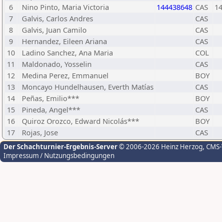
6
Nino Pinto, Maria Victoria
144438648
CAS
1
7
Galvis, Carlos Andres
CAS
8
Galvis, Juan Camilo
CAS
9
Hernandez, Eileen Ariana
CAS
10
Ladino Sanchez, Ana Maria
COL
11
Maldonado, Yosselin
CAS
12
Medina Perez, Emmanuel
BOY
13
Moncayo Hundelhausen, Everth Matías
CAS
14
Peñas, Emilio***
BOY
15
Pineda, Angel***
CAS
16
Quiroz Orozco, Edward Nicolás***
BOY
17
Rojas, Jose
CAS
Der Schachturnier-Ergebnis-Server
© 2006-2026 Heinz Herzog
, CMS
Impressum / Nutzungsbedingungen