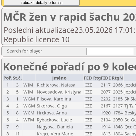
MČR žen v rapid šachu 2
Poslední aktualizace23.05.2026 17:01
Republic licence 10
Search for player
Konečné pořadí po 9 kole
Poř.
St.č.
Jméno
FED
RtgFIDE
RtgN
1
3
WIM
Richterova, Natasa
CZE
2117
2066
Jezdc
2
5
WIM
Novosadova, Kristyna
CZE
2077
2025
Jezdc
3
1
WGM
Pilsova, Karolina
CZE
2202
2185
Sk Sl
4
2
WGM
Sikorova, Olga
CZE
2167
2127
Tj Tz 
5
8
WCM
Hrckova, Anna
CZE
1920
1784
Besky
6
4
WFM
Rybackova, Lucie
CZE
2104
2050
So Go
7
9
Nagyova, Daniela
CZE
1914
1848
Qcc C
8
11
Krejci, Vera Marie
CZE
1813
1804
Sachy