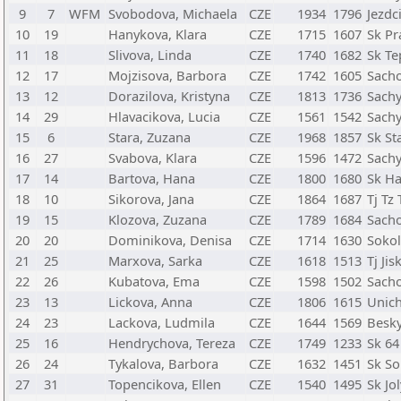
9
7
WFM
Svobodova, Michaela
CZE
1934
1796
Jezdc
10
19
Hanykova, Klara
CZE
1715
1607
Sk P
11
18
Slivova, Linda
CZE
1740
1682
Sk Te
12
17
Mojzisova, Barbora
CZE
1742
1605
Sacho
13
12
Dorazilova, Kristyna
CZE
1813
1736
Sachy
14
29
Hlavacikova, Lucia
CZE
1561
1542
Sachy
15
6
Stara, Zuzana
CZE
1968
1857
Sk St
16
27
Svabova, Klara
CZE
1596
1472
Sachy
17
14
Bartova, Hana
CZE
1800
1680
Sk Ha
18
10
Sikorova, Jana
CZE
1864
1687
Tj Tz 
19
15
Klozova, Zuzana
CZE
1789
1684
Sacho
20
20
Dominikova, Denisa
CZE
1714
1630
Sokol
21
25
Marxova, Sarka
CZE
1618
1513
Tj Ji
22
26
Kubatova, Ema
CZE
1598
1502
Sacho
23
13
Lickova, Anna
CZE
1806
1615
Unic
24
23
Lackova, Ludmila
CZE
1644
1569
Besky
25
16
Hendrychova, Tereza
CZE
1749
1233
Sk 64
26
24
Tykalova, Barbora
CZE
1632
1451
Sk So
27
31
Topencikova, Ellen
CZE
1540
1495
Sk Jo