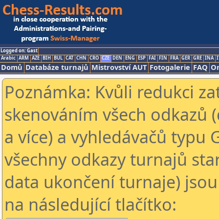
Logged on: Gast
Arabic
ARM
AZE
BIH
BUL
CAT
CHN
CRO
CZE
DEN
ENG
ESP
FAI
FIN
FRA
GER
GRE
INA
I
Domů
Databáze turnajů
Mistrovství AUT
Fotogalerie
FAQ
On
Poznámka: Kvůli redukci za
skenováním všech odkazů (
a více) a vyhledávačů typu 
všechny odkazy turnajů star
data ukončení turnaje) jsou
na následující tlačítko: