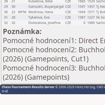
28
21
Kubatova, Beta
CZE
1683
1524
Sacho
29
30
Gansukh, Buyanjargal
CZE
1547
1457
Tj Ne
30
22
WFM
Modrova, Hana
CZE
1644
1571
Tj B
31
28
Tykalova, Eva
CZE
1587
1227
Sk So
32
32
Dolezalova, Josefina
CZE
0
1089
Sacho
Poznámka:
Pomocné hodnocení1: Direct E
Pomocné hodnocení2: Buchholz
(2026) (Gamepoints, Cut1)
Pomocné hodnocení3: Buchholz
(2026) (Gamepoints)
Chess-Tournament-Results-Server
© 2006-2026 Heinz Herzog
, CMS-
tiráž