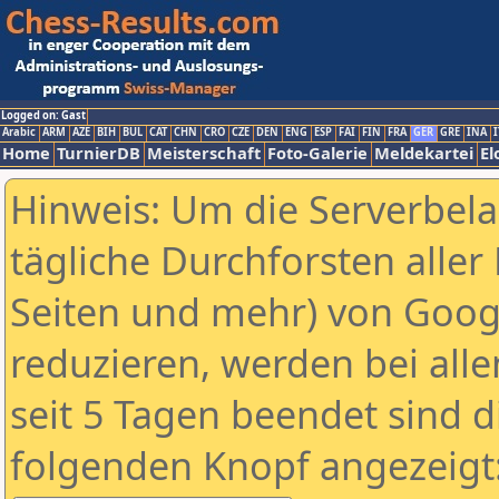
Logged on: Gast
Arabic
ARM
AZE
BIH
BUL
CAT
CHN
CRO
CZE
DEN
ENG
ESP
FAI
FIN
FRA
GER
GRE
INA
I
Home
TurnierDB
Meisterschaft
Foto-Galerie
Meldekartei
El
Hinweis: Um die Serverbel
tägliche Durchforsten aller 
Seiten und mehr) von Goog
reduzieren, werden bei alle
seit 5 Tagen beendet sind d
folgenden Knopf angezeigt