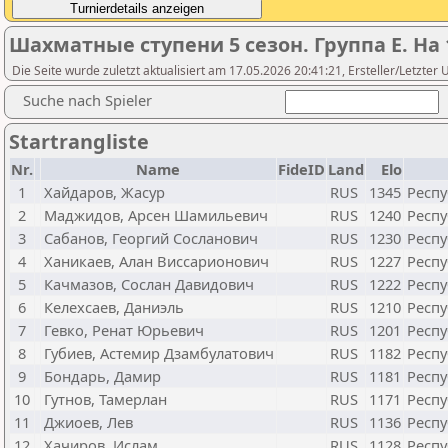
Шахматные ступени 5 сезон. Группа Е. На
Die Seite wurde zuletzt aktualisiert am 17.05.2026 20:41:21, Ersteller/Letzt
Suche nach Spieler
Startrangliste
Nr.
Name
FideID
Land
Elo
1
Хайдаров, Жасур
RUS
1345
Респу
2
Маджидов, Арсен Шамильевич
RUS
1240
Респу
3
Сабанов, Георгий Сосланович
RUS
1230
Респу
4
Ханикаев, Алан Виссарионович
RUS
1227
Респу
5
Качмазов, Сослан Давидович
RUS
1222
Респу
6
Келехсаев, Даниэль
RUS
1210
Респу
7
Гевко, Ренат Юрьевич
RUS
1201
Респу
8
Губиев, Астемир Дзамбулатович
RUS
1182
Респу
9
Бондарь, Дамир
RUS
1181
Респу
10
Гутнов, Тамерлан
RUS
1171
Респу
11
Джиоев, Лев
RUS
1136
Респу
12
Хачиров, Ислам
RUS
1128
Респу