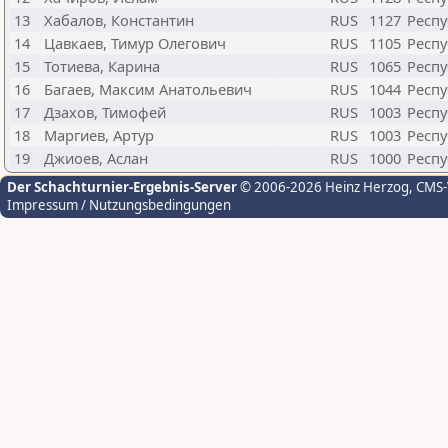
13
Хабалов, Константин
RUS
1127
Респу
14
Цавкаев, Тимур Олегович
RUS
1105
Респу
15
Тотиева, Карина
RUS
1065
Респу
16
Багаев, Максим Анатольевич
RUS
1044
Респу
17
Дзахов, Тимофей
RUS
1003
Респу
18
Маргиев, Артур
RUS
1003
Респу
19
Джиоев, Аслан
RUS
1000
Респу
Der Schachturnier-Ergebnis-Server
© 2006-2026 Heinz Herzog
, CMS
Impressum / Nutzungsbedingungen