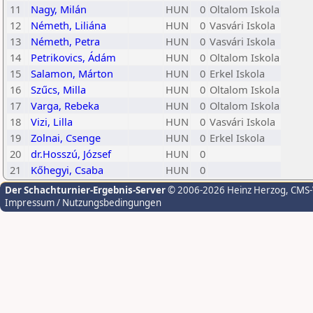
11
Nagy, Milán
HUN
0
Oltalom Iskola
12
Németh, Liliána
HUN
0
Vasvári Iskola
13
Németh, Petra
HUN
0
Vasvári Iskola
14
Petrikovics, Ádám
HUN
0
Oltalom Iskola
15
Salamon, Márton
HUN
0
Erkel Iskola
16
Szűcs, Milla
HUN
0
Oltalom Iskola
17
Varga, Rebeka
HUN
0
Oltalom Iskola
18
Vizi, Lilla
HUN
0
Vasvári Iskola
19
Zolnai, Csenge
HUN
0
Erkel Iskola
20
dr.Hosszú, József
HUN
0
21
Kőhegyi, Csaba
HUN
0
Der Schachturnier-Ergebnis-Server
© 2006-2026 Heinz Herzog
, CMS
Impressum / Nutzungsbedingungen