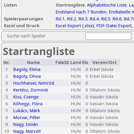
Listen
Startrangliste
,
Alphabetische Liste
,
La
Endstand nach 7 Runden
,
Endtabelle 
Spielerpaarungen
Rd.1
,
Rd.2
,
Rd.3
,
Rd.4
,
Rd.5
,
Rd.6
,
Rd.7
Excel und Druck
Excel-Export (.xlsx)
,
PDF-Datei Export
,
Suche nach Spieler
Startrangliste
Nr.
Name
FideID
Land
Elo
Verein/Ort
1
Bagoly, Elena
HUN
0
Erkel Iskola
2
Bagoly, Olivia
HUN
0
Erkel Iskola
3
Hochheiser, Nimród
HUN
0
4
Kertész, Dominik
HUN
0
Oltalom Iskola
5
Kiss, Csenge
HUN
0
Vasvári Iskola
6
Kőhegyi, Flóra
HUN
0
Vasvári Iskola
7
Lukács, Márk
HUN
0
Oltalom Iskola
8
Morvai, Péter
HUN
0
Vasvári Iskola
9
Nagy, István
HUN
0
Vasvári Iskola
10
Nagy, Marcell
HUN
0
Oltalom Iskola