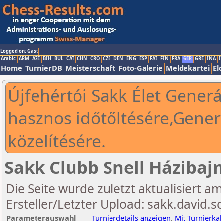
Logged on: Gast
Arabic
ARM
AZE
BIH
BUL
CAT
CHN
CRO
CZE
DEN
ENG
ESP
FAI
FIN
FRA
GER
GRE
INA
I
Home
TurnierDB
Meisterschaft
Foto-Galerie
Meldekartei
El
Újfehértói Sakk Élet Gener
hasznos időtőltésére,Gene
közelítésére.
Sakk Clubb Snell Házibaj
Die Seite wurde zuletzt aktualisiert a
Ersteller/Letzter Upload: sakk.david
Parameterauswahl
Turnierdetails anzeigen
,
Mit Turnierk