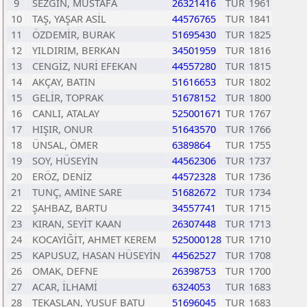
9
SEZGİN, MUSTAFA
26321416
TUR
1961
10
TAŞ, YAŞAR ASİL
44576765
TUR
1841
11
ÖZDEMİR, BURAK
51695430
TUR
1825
12
YILDIRIM, BERKAN
34501959
TUR
1816
13
CENGİZ, NURİ EFEKAN
44557280
TUR
1815
14
AKÇAY, BATIN
51616653
TUR
1802
15
GELİR, TOPRAK
51678152
TUR
1800
16
CANLI, ATALAY
525001671
TUR
1767
17
HIŞIR, ONUR
51643570
TUR
1766
18
ÜNSAL, ÖMER
6389864
TUR
1755
19
SOY, HÜSEYİN
44562306
TUR
1737
20
ERÖZ, DENİZ
44572328
TUR
1736
21
TUNÇ, AMİNE SARE
51682672
TUR
1734
22
ŞAHBAZ, BARTU
34557741
TUR
1715
23
KIRAN, SEYİT KAAN
26307448
TUR
1713
24
KOCAYİĞİT, AHMET KEREM
525000128
TUR
1710
25
KAPUSUZ, HASAN HÜSEYİN
44562527
TUR
1708
26
OMAK, DEFNE
26398753
TUR
1700
27
ACAR, İLHAMİ
6324053
TUR
1683
28
TEKASLAN, YUSUF BATU
51696045
TUR
1683