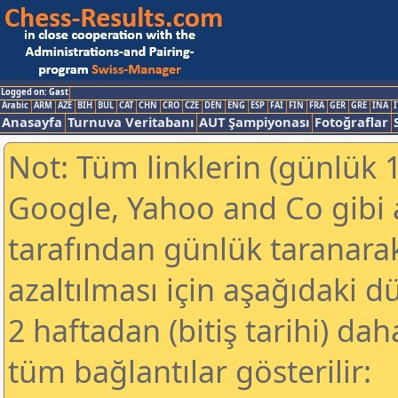
Logged on: Gast
Arabic
ARM
AZE
BIH
BUL
CAT
CHN
CRO
CZE
DEN
ENG
ESP
FAI
FIN
FRA
GER
GRE
INA
I
Anasayfa
Turnuva Veritabanı
AUT Şampiyonası
Fotoğraflar
Not: Tüm linklerin (günlük 1
Google, Yahoo and Co gibi
tarafından günlük taranar
azaltılması için aşağıdaki 
2 haftadan (bitiş tarihi) dah
tüm bağlantılar gösterilir: