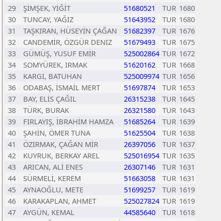
29
ŞİMŞEK, YİĞİT
51680521
TUR
1680
30
TUNCAY, YAĞIZ
51643952
TUR
1680
31
TAŞKIRAN, HÜSEYİN ÇAĞAN
51682397
TUR
1676
32
CANDEMİR, ÖZGÜR DENİZ
51679493
TUR
1675
33
GÜMÜŞ, YUSUF EMİR
525002864
TUR
1672
34
SOMYÜREK, IRMAK
51620162
TUR
1668
35
KARGI, BATUHAN
525009974
TUR
1656
36
ODABAŞ, İSMAİL MERT
51697874
TUR
1653
37
BAY, ELİS ÇAĞIL
26315238
TUR
1645
38
TÜRK, BURAK
26321580
TUR
1643
39
FIRLAYIŞ, İBRAHİM HAMZA
51685264
TUR
1639
40
ŞAHİN, ÖMER TUNA
51625504
TUR
1638
41
ÖZIRMAK, ÇAĞAN MİR
26397056
TUR
1637
42
KUYRUK, BERKAY AREL
525016954
TUR
1635
43
ARICAN, ALİ ENES
26307146
TUR
1631
44
SÜRMELİ, KEREM
51663058
TUR
1631
45
AYNAOĞLU, METE
51699257
TUR
1619
46
KARAKAPLAN, AHMET
525027824
TUR
1619
47
AYGÜN, KEMAL
44585640
TUR
1618