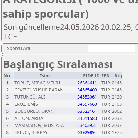
sahip sporcular)
Son güncelleme24.05.2026 20:02:25, O
TCF
Sporcu Ara
Başlangıç Sıralaması
No.
İsim
FIDE ID
FED
Rtg
1
TOPUZ, MİRAÇ MELİH
26364611
TUR
2146
2
CEVİZCİ, YUSUF BARAN
34565400
TUR
2145
3
TÜTÜNCÜ, ALİ
34553061
TUR
2120
4
ERÖZ, ENİS
34557660
TUR
2103
5
BULGURLU, OKAN
6352316
TUR
2062
6
ALTUN, ARDA
34511580
TUR
2038
7
MAMMADOV, MUSTAFA
13403931
TUR
2037
8
EKİNCİ, BERKAY
6392989
TUR
1975