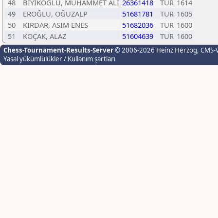
48
BIYIKOĞLU, MUHAMMET ALİ
26361418
TUR
1614
49
EROĞLU, OĞUZALP
51681781
TUR
1605
50
KIRDAR, ASIM ENES
51682036
TUR
1600
51
KOÇAK, ALAZ
51604639
TUR
1600
Chess-Tournament-Results-Server
© 2006-2026 Heinz Herzog
, CMS-
Yasal yükümlülükler / Kullanım şartları