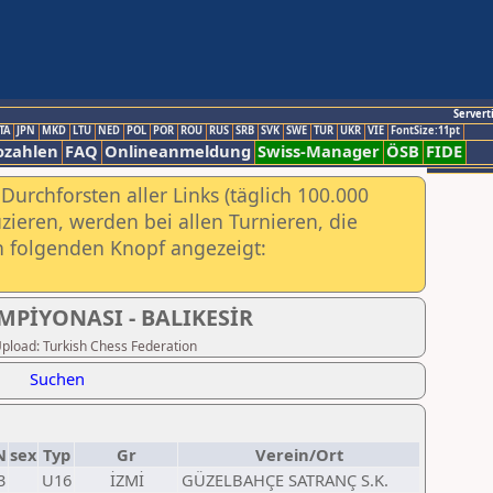
Servert
TA
JPN
MKD
LTU
NED
POL
POR
ROU
RUS
SRB
SVK
SWE
TUR
UKR
VIE
FontSize:11pt
ozahlen
FAQ
Onlineanmeldung
Swiss-Manager
ÖSB
FIDE
urchforsten aller Links (täglich 100.000
ieren, werden bei allen Turnieren, die
ch folgenden Knopf angezeigt:
MPİYONASI - BALIKESİR
 Upload: Turkish Chess Federation
Suchen
N
sex
Typ
Gr
Verein/Ort
3
U16
İZMİ
GÜZELBAHÇE SATRANÇ S.K.