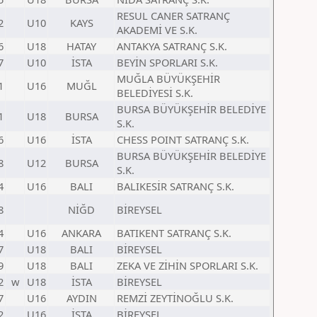
RESUL CANER SATRANÇ
2
U10
KAYS
AKADEMİ VE S.K.
6
U18
HATAY
ANTAKYA SATRANÇ S.K.
7
U10
İSTA
BEYİN SPORLARI S.K.
MUĞLA BÜYÜKŞEHİR
1
U16
MUĞL
BELEDİYESİ S.K.
BURSA BÜYÜKŞEHİR BELEDİYE
1
U18
BURSA
S.K.
6
U16
İSTA
CHESS POINT SATRANÇ S.K.
BURSA BÜYÜKŞEHİR BELEDİYE
8
U12
BURSA
S.K.
4
U16
BALI
BALIKESİR SATRANÇ S.K.
8
NİĞD
BİREYSEL
4
U16
ANKARA
BATIKENT SATRANÇ S.K.
7
U18
BALI
BİREYSEL
9
U18
BALI
ZEKA VE ZİHİN SPORLARI S.K.
2
w
U18
İSTA
BİREYSEL
7
U16
AYDIN
REMZİ ZEYTİNOĞLU S.K.
2
U16
İSTA
BİREYSEL