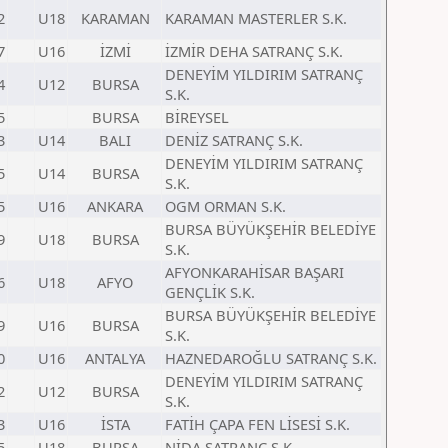
2
U18
KARAMAN
KARAMAN MASTERLER S.K.
7
U16
İZMİ
İZMİR DEHA SATRANÇ S.K.
DENEYİM YILDIRIM SATRANÇ
4
U12
BURSA
S.K.
5
BURSA
BİREYSEL
3
U14
BALI
DENİZ SATRANÇ S.K.
DENEYİM YILDIRIM SATRANÇ
5
U14
BURSA
S.K.
5
U16
ANKARA
OGM ORMAN S.K.
BURSA BÜYÜKŞEHİR BELEDİYE
9
U18
BURSA
S.K.
AFYONKARAHİSAR BAŞARI
6
U18
AFYO
GENÇLİK S.K.
BURSA BÜYÜKŞEHİR BELEDİYE
9
U16
BURSA
S.K.
0
U16
ANTALYA
HAZNEDAROĞLU SATRANÇ S.K.
DENEYİM YILDIRIM SATRANÇ
2
U12
BURSA
S.K.
3
U16
İSTA
FATİH ÇAPA FEN LİSESİ S.K.
5
U18
BURSA
NİDA SATRANÇ S.K.