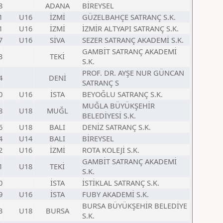
8
ADANA
BİREYSEL
1
U16
İZMİ
GÜZELBAHÇE SATRANÇ S.K.
1
U16
İZMİ
İZMİR ALTYAPI SATRANÇ S.K.
7
U16
SİVA
SEZER SATRANÇ AKADEMİ S.K.
GAMBİT SATRANÇ AKADEMİ
3
TEKİ
S.K.
PROF. DR. AYŞE NUR GÜNCAN
4
DENİ
SATRANÇ S
0
U16
İSTA
BEYOĞLU SATRANÇ S.K.
MUĞLA BÜYÜKŞEHİR
8
U18
MUĞL
BELEDİYESİ S.K.
6
U18
BALI
DENİZ SATRANÇ S.K.
4
U14
BALI
BİREYSEL
2
U16
İZMİ
ROTA KOLEJİ S.K.
GAMBİT SATRANÇ AKADEMİ
1
U18
TEKİ
S.K.
0
İSTA
İSTİKLAL SATRANÇ S.K.
9
U16
İSTA
FUBY AKADEMİ S.K.
BURSA BÜYÜKŞEHİR BELEDİYE
3
U18
BURSA
S.K.