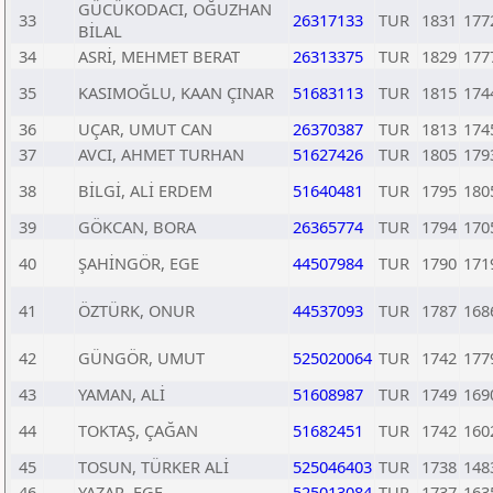
GÜCÜKODACI, OĞUZHAN
33
26317133
TUR
1831
177
BİLAL
34
ASRİ, MEHMET BERAT
26313375
TUR
1829
177
35
KASIMOĞLU, KAAN ÇINAR
51683113
TUR
1815
174
36
UÇAR, UMUT CAN
26370387
TUR
1813
174
37
AVCI, AHMET TURHAN
51627426
TUR
1805
179
38
BİLGİ, ALİ ERDEM
51640481
TUR
1795
180
39
GÖKCAN, BORA
26365774
TUR
1794
170
40
ŞAHİNGÖR, EGE
44507984
TUR
1790
171
41
ÖZTÜRK, ONUR
44537093
TUR
1787
168
42
GÜNGÖR, UMUT
525020064
TUR
1742
177
43
YAMAN, ALİ
51608987
TUR
1749
169
44
TOKTAŞ, ÇAĞAN
51682451
TUR
1742
160
45
TOSUN, TÜRKER ALİ
525046403
TUR
1738
148
46
YAZAR, EGE
525013084
TUR
1737
163