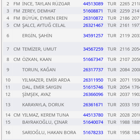
2
FM
İNCE, TAYLAN RÜZGAR
44513089
TUR
2265
211
3
FM
ZEREY, DEMHAT
51608871
TUR
2259
214
4
FM
BÜYÜK, EYMEN EREN
26310872
TUR
2186
207
5
CM
ŞALCI, AYTUĞ CELAL
26321467
TUR
2161
197
6
ERGİN, ŞAHİN
34591257
TUR
2119
203
7
CM
TEMİZER, UMUT
34567259
TUR
2116
205
8
CM
ÖZKAN, KAAN
51667347
TUR
2107
205
9
TORUN, KAĞAN
26317737
TUR
2084
200
10
YILMAZER, EMİR ARDA
26311950
TUR
2071
193
11
DAL, EMİR SAYGIN
51615746
TUR
2054
176
12
ŞİMŞEK, AYAZ
26366096
TUR
2037
190
13
KARAYAYLA, DORUK
26361671
TUR
2033
193
14
CM
YILMAZ, KEREM TUNA
44513780
TUR
2028
201
15
BAYRAKOĞLU, ÇINAR
51640074
TUR
1988
188
16
SARIOĞLU, HAKAN BORA
51678233
TUR
1958
184