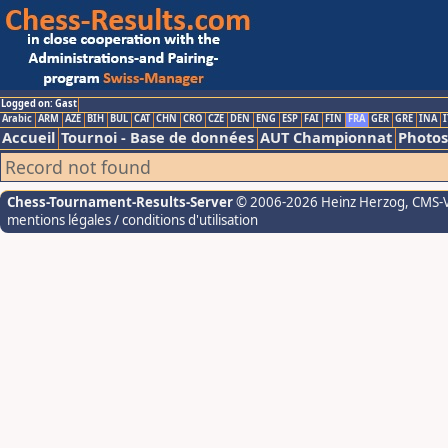
Logged on: Gast
Arabic
ARM
AZE
BIH
BUL
CAT
CHN
CRO
CZE
DEN
ENG
ESP
FAI
FIN
FRA
GER
GRE
INA
I
Accueil
Tournoi - Base de données
AUT Championnat
Photos
Record not found
Chess-Tournament-Results-Server
© 2006-2026 Heinz Herzog
, CMS-
mentions légales / conditions d'utilisation