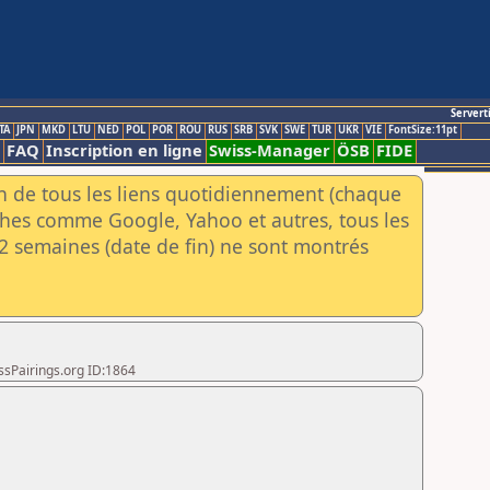
Servert
TA
JPN
MKD
LTU
NED
POL
POR
ROU
RUS
SRB
SVK
SWE
TUR
UKR
VIE
FontSize:11pt
FAQ
Inscription en ligne
Swiss-Manager
ÖSB
FIDE
an de tous les liens quotidiennement (chaque
rches comme Google, Yahoo et autres, tous les
e 2 semaines (date de fin) ne sont montrés
ssPairings.org ID:1864