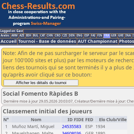
Logged on: Gast
Arabic
ARM
AZE
BIH
BUL
CAT
CHN
CRO
CZE
DEN
ENG
ESP
FAI
FIN
FRA
GER
GRE
INA
I
Accueil
Tournoi - Base de données
AUT Championnat
Photos
Note: Afin de ne pas surcharger le serveur par le sc
jour 100'000 sites et plus) par les moteurs de reche
liens des tournois qui se sont terminés il y a plus d
qu'après avoir cliqué sur ce bouton:
Social Fomento Ràpides B
Dernière mise à jour 29.05.2026 20:03:07, Créateur/Dernière mise à jour: Che
Classement initial des joueurs
N°
Nom
ID FIDE
FED
Elo
Club/Ville
1
Muñoz Martí, Miguel
24535583
ESP
1934
2
Mauelshagen, Malte
34608036
GER
1880