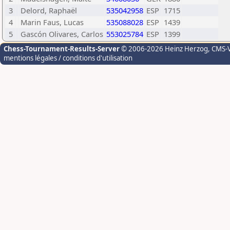
3
Delord, Raphaël
535042958
ESP
1715
4
Marin Faus, Lucas
535088028
ESP
1439
5
Gascón Olivares, Carlos
553025784
ESP
1399
Chess-Tournament-Results-Server
© 2006-2026 Heinz Herzog
, CMS-
mentions légales / conditions d'utilisation