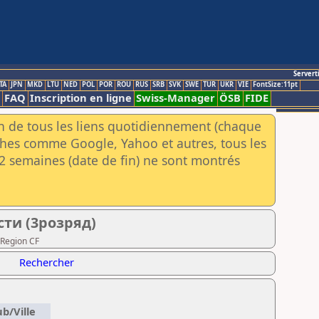
Servert
TA
JPN
MKD
LTU
NED
POL
POR
ROU
RUS
SRB
SVK
SWE
TUR
UKR
VIE
FontSize:11pt
FAQ
Inscription en ligne
Swiss-Manager
ÖSB
FIDE
an de tous les liens quotidiennement (chaque
rches comme Google, Yahoo et autres, tous les
e 2 semaines (date de fin) ne sont montrés
сти (3розряд)
 Region CF
Rechercher
ub/Ville