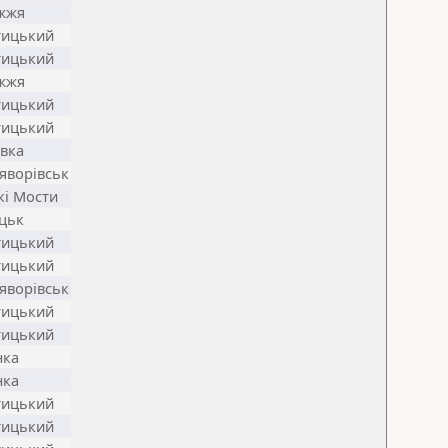
жжя
ицький
ицький
жжя
ицький
ицький
івка
яворівськ
кі Мости
цьк
ицький
ицький
яворівськ
ицький
ицький
нка
нка
ицький
ицький