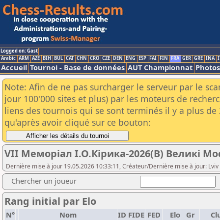
Logged on: Gast
Arabic
ARM
AZE
BIH
BUL
CAT
CHN
CRO
CZE
DEN
ENG
ESP
FAI
FIN
FRA
GER
GRE
INA
I
Accueil
Tournoi - Base de données
AUT Championnat
Photos
Note: Afin de ne pas surcharger le serveur par le sc
jour 100'000 sites et plus) par les moteurs de reche
liens des tournois qui se sont terminés il y a plus d
qu'après avoir cliqué sur ce bouton:
VII Меморіал І.О.Кірика-2026(В) Великі Мо
Dernière mise à jour 19.05.2026 10:33:11, Créateur/Dernière mise à jour: Lviv
Chercher un joueur
Rang initial par Elo
N°
Nom
ID FIDE
FED
Elo
Gr
Cl