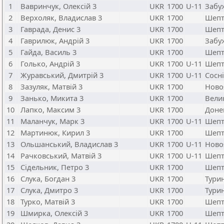
1
Вавринчук, Олексій 3
UKR
1700
U-11
Забу
2
Верхоляк, Владислав 3
UKR
1700
Шепт
3
Гаврада, Денис 3
UKR
1700
Шепт
4
Гаврилюк, Андрій 3
UKR
1700
Забу
5
Гайда, Василь 3
UKR
1700
Шепт
6
Голько, Андрій 3
UKR
1700
U-11
Шепт
7
Журавський, Дмитрій 3
UKR
1700
U-11
Сосн
8
Зазуляк, Матвій 3
UKR
1700
Ново
9
Занько, Микита 3
UKR
1700
Вели
10
Лапко, Максим 3
UKR
1700
Доне
11
Маланчук, Марк 3
UKR
1700
U-11
Шепт
12
Мартинюк, Кирил 3
UKR
1700
Шепт
13
Ольшанський, Владислав 3
UKR
1700
U-11
Ново
14
Рачковський, Матвій 3
UKR
1700
U-11
Шепт
15
Сідельник, Петро 3
UKR
1700
Шепт
16
Слука, Богдан 3
UKR
1700
Тури
17
Слука, Дмитро 3
UKR
1700
Тури
18
Турко, Матвій 3
UKR
1700
Шепт
19
Шмирка, Олексій 3
UKR
1700
Шепт