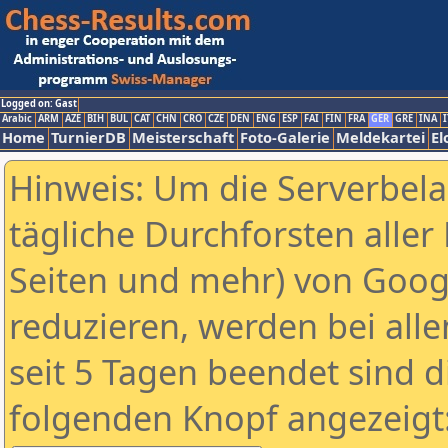
Logged on: Gast
Arabic
ARM
AZE
BIH
BUL
CAT
CHN
CRO
CZE
DEN
ENG
ESP
FAI
FIN
FRA
GER
GRE
INA
I
Home
TurnierDB
Meisterschaft
Foto-Galerie
Meldekartei
El
Hinweis: Um die Serverbel
tägliche Durchforsten aller 
Seiten und mehr) von Goog
reduzieren, werden bei alle
seit 5 Tagen beendet sind d
folgenden Knopf angezeigt