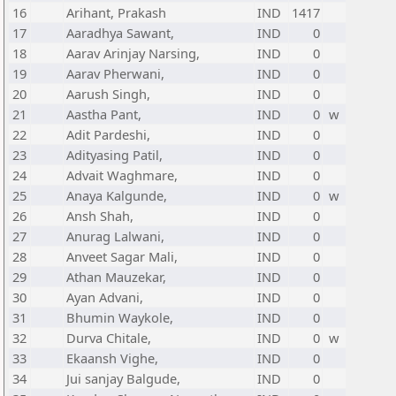
16
Arihant, Prakash
IND
1417
17
Aaradhya Sawant,
IND
0
18
Aarav Arinjay Narsing,
IND
0
19
Aarav Pherwani,
IND
0
20
Aarush Singh,
IND
0
21
Aastha Pant,
IND
0
w
22
Adit Pardeshi,
IND
0
23
Adityasing Patil,
IND
0
24
Advait Waghmare,
IND
0
25
Anaya Kalgunde,
IND
0
w
26
Ansh Shah,
IND
0
27
Anurag Lalwani,
IND
0
28
Anveet Sagar Mali,
IND
0
29
Athan Mauzekar,
IND
0
30
Ayan Advani,
IND
0
31
Bhumin Waykole,
IND
0
32
Durva Chitale,
IND
0
w
33
Ekaansh Vighe,
IND
0
34
Jui sanjay Balgude,
IND
0