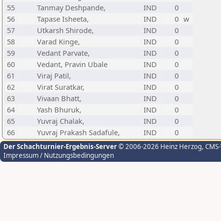
55
Tanmay Deshpande,
IND
0
56
Tapase Isheeta,
IND
0
w
57
Utkarsh Shirode,
IND
0
58
Varad Kinge,
IND
0
59
Vedant Parvate,
IND
0
60
Vedant, Pravin Ubale
IND
0
61
Viraj Patil,
IND
0
62
Virat Suratkar,
IND
0
63
Vivaan Bhatt,
IND
0
64
Yash Bhuruk,
IND
0
65
Yuvraj Chalak,
IND
0
66
Yuvraj Prakash Sadafule,
IND
0
Der Schachturnier-Ergebnis-Server
© 2006-2026 Heinz Herzog
, CMS
Impressum / Nutzungsbedingungen