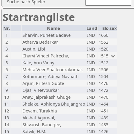
Suche nach Spieler
Startrangliste
Nr.
Name
Land
Elo
sex
1
Sharvin, Puneet Badave
IND
1656
2
Atharva Bedarkar,
IND
1552
3
Austin, Libi
IND
1520
4
Charvi Vineet Palrecha,
IND
1515
w
5
Kale, Arin Vinay
IND
1512
6
Mehta Veer Shailendrakumar,
IND
1506
7
Kothimbire, Aditya Navnath
IND
1504
8
Arjun, Pritesh Gupte
IND
1476
9
Ojas, V Nevpurkar
IND
1472
10
Anay, Jaiprakash Ghuge
IND
1470
11
Shelake, Abhidnya Bhujangrao
IND
1464
12
Devam, Turakhia
IND
1451
13
Akshat Agarwal,
IND
1439
14
Shivansh Banerjee,
IND
1435
15
Satvik, H.M.
IND
1426