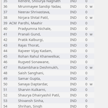
35
Kendre, Shourya Nagnath
IND
0
36
Mrunmayee Sandip Yadav,
IND
0
w
37
Neerav Shrivastava,
IND
0
38
Nirjara Shital Patil,
IND
0
w
39
ACM
Pardhi, Maahir
IND
0
40
Pradyumna Nichale,
IND
0
41
Pranali Gund,
IND
0
w
42
Pratik Kalburgi,
IND
0
43
Rajas Thorat,
IND
0
44
Rajveer Vijay Kadam,
IND
0
45
Rohan Rahul Khanwelkar,
IND
0
46
Rugved Sonawane,
IND
0
47
Rutambhara Deshmukh,
IND
0
w
48
Saish Sanghani,
IND
0
49
Samar Gupta,
IND
0
50
Sanaya Daptardar,
IND
0
w
51
Sharvin Kulkarni,
IND
0
52
Shaurya Dhairyashil Patil,
IND
0
53
Shivansh Sinha,
IND
0
54
Shrihan, Singh
IND
0