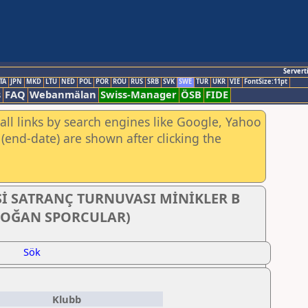
Servert
TA
JPN
MKD
LTU
NED
POL
POR
ROU
RUS
SRB
SVK
SWE
TUR
UKR
VIE
FontSize:11pt
s
FAQ
Webanmälan
Swiss-Manager
ÖSB
FIDE
all links by search engines like Google, Yahoo
(end-date) are shown after clicking the
ESİ SATRANÇ TURNUVASI MİNİKLER B
 DOĞAN SPORCULAR)
Sök
Klubb