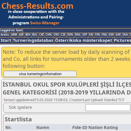
Logged on: Gast
Arabic
ARM
AZE
BIH
BUL
CAT
CHN
CRO
CZE
DEN
ENG
ESP
FAI
FIN
FRA
GER
GRE
INA
I
Start
Turneringsdatabas
Österrikiska mästerskapet
Picture
Note: To reduce the server load by daily scanning of 
and Co, all links for tournaments older than 2 weeks 
following button:
İSTANBUL OKUL SPOR KULÜPLERİ ŞİŞLİ İLÇ
GENEL KATEGORİSİ (2018-2019 YILLARINDA
Senast uppdaterad15.05.2026 15:08:03, Creator/Last Upload: İstanbul TCF
Sök spelare
Startlista
Nr.
Namn
Fide-ID
Nation
Rating