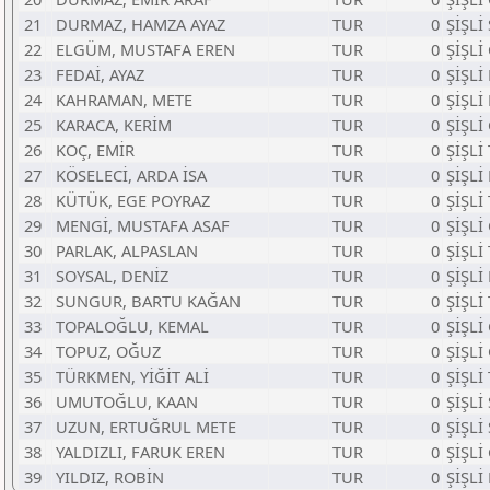
21
DURMAZ, HAMZA AYAZ
TUR
0
ŞİŞLİ
22
ELGÜM, MUSTAFA EREN
TUR
0
ŞİŞLİ
23
FEDAİ, AYAZ
TUR
0
ŞİŞLİ
24
KAHRAMAN, METE
TUR
0
ŞİŞLİ
25
KARACA, KERİM
TUR
0
ŞİŞLİ
26
KOÇ, EMİR
TUR
0
ŞİŞLİ
27
KÖSELECİ, ARDA İSA
TUR
0
ŞİŞLİ
28
KÜTÜK, EGE POYRAZ
TUR
0
ŞİŞLİ
29
MENGİ, MUSTAFA ASAF
TUR
0
ŞİŞLİ
30
PARLAK, ALPASLAN
TUR
0
ŞİŞLİ
31
SOYSAL, DENİZ
TUR
0
ŞİŞLİ
32
SUNGUR, BARTU KAĞAN
TUR
0
ŞİŞLİ
33
TOPALOĞLU, KEMAL
TUR
0
ŞİŞLİ
34
TOPUZ, OĞUZ
TUR
0
ŞİŞLİ
35
TÜRKMEN, YİĞİT ALİ
TUR
0
ŞİŞLİ
36
UMUTOĞLU, KAAN
TUR
0
ŞİŞLİ
37
UZUN, ERTUĞRUL METE
TUR
0
ŞİŞLİ
38
YALDIZLI, FARUK EREN
TUR
0
ŞİŞLİ
39
YILDIZ, ROBİN
TUR
0
ŞİŞLİ