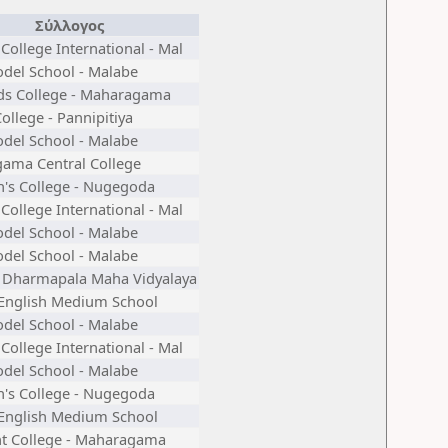
Σύλλογος
College International - Mal
odel School - Malabe
ds College - Maharagama
ollege - Pannipitiya
odel School - Malabe
ama Central College
h's College - Nugegoda
College International - Mal
odel School - Malabe
odel School - Malabe
 Dharmapala Maha Vidyalaya
 English Medium School
odel School - Malabe
College International - Mal
odel School - Malabe
h's College - Nugegoda
 English Medium School
nt College - Maharagama