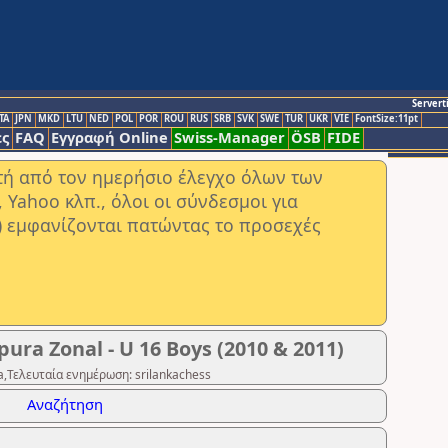
Servert
TA
JPN
MKD
LTU
NED
POL
POR
ROU
RUS
SRB
SVK
SWE
TUR
UKR
VIE
FontSize:11pt
ς
FAQ
Εγγραφή Online
Swiss-Manager
ÖSB
FIDE
στή από τον ημερήσιο έλεγχο όλων των
ahoo κλπ., όλοι οι σύνδεσμοι για
) εμφανίζονται πατώντας το προσεχές
ura Zonal - U 16 Boys (2010 & 2011)
,Τελευταία ενημέρωση: srilankachess
Αναζήτηση