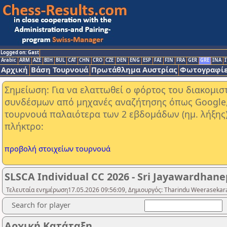
Logged on: Gast
Arabic
ARM
AZE
BIH
BUL
CAT
CHN
CRO
CZE
DEN
ENG
ESP
FAI
FIN
FRA
GER
GRE
INA
I
Αρχική
Βάση Τουρνουά
Πρωτάθλημα Αυστρίας
Φωτογραφίε
Σημείωση: Για να ελαττωθεί ο φόρτος του διακομι
συνδέσμων από μηχανές αναζήτησης όπως Google, Y
τουρνουά παλαιότερα των 2 εβδομάδων (ημ. λήξης
πλήκτρο:
προβολή στοιχείων τουρνουά
SLSCA Individual CC 2026 - Sri Jayawardhanep
Τελευταία ενημέρωση17.05.2026 09:56:09, Δημιουργός: Tharindu Weerasekara
Search for player
Αρχική Κατάταξη