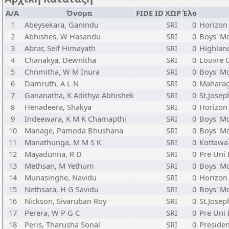
Α/Α
Όνομα
FIDE ID
ΧΩΡ
Έλο
1
Abeysekara, Ganindu
SRI
0
Horizon 
2
Abhishes, W Hasandu
SRI
0
Boys' M
3
Abrar, Seif Himayath
SRI
0
Highlan
4
Chanakya, Dewnitha
SRI
0
Louvre C
5
Chnmitha, W M Inura
SRI
0
Boys' M
6
Damruth, A L N
SRI
0
Maharag
7
Gananatha, K Adithya Abhishek
SRI
0
St.Josep
8
Henadeera, Shakya
SRI
0
Horizon 
9
Indeewara, K M K Chamapthi
SRI
0
Boys' M
10
Manage, Pamoda Bhushana
SRI
0
Boys' M
11
Manathunga, M M S K
SRI
0
Kottawa
12
Mayadunna, R D
SRI
0
Pre Uni
13
Methsan, M Yethum
SRI
0
Boys' M
14
Munasinghe, Navidu
SRI
0
Horizon 
15
Nethsara, H G Savidu
SRI
0
Boys' M
16
Nickson, Sivaruban Roy
SRI
0
St.Josep
17
Perera, W P G C
SRI
0
Pre Uni
18
Peris, Tharusha Sonal
SRI
0
Preside