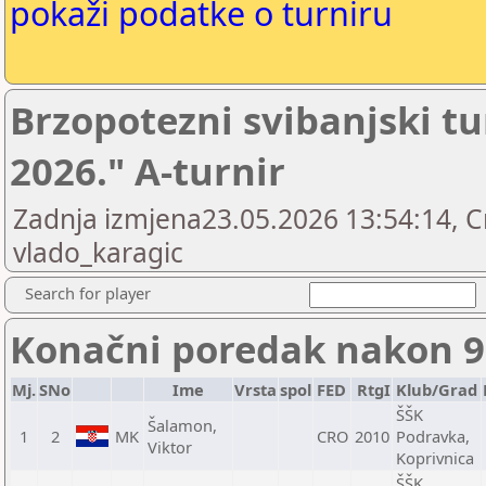
pokaži podatke o turniru
Brzopotezni svibanjski tu
2026." A-turnir
Zadnja izmjena23.05.2026 13:54:14, C
vlado_karagic
Search for player
Konačni poredak nakon 9
Mj.
SNo
Ime
Vrsta
spol
FED
RtgI
Klub/Grad
ŠŠK
Šalamon,
1
2
MK
CRO
2010
Podravka,
Viktor
Koprivnica
ŠŠK