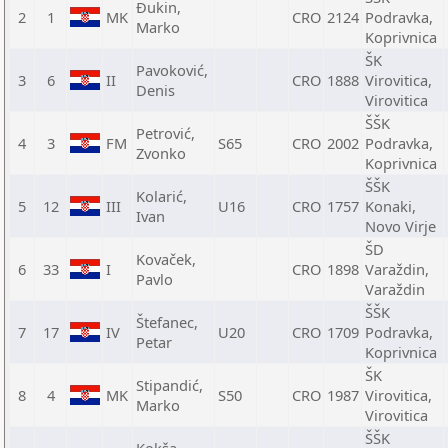
Đukin,
2
1
MK
CRO
2124
Podravka,
Marko
Koprivnica
ŠK
Pavoković,
3
6
II
CRO
1888
Virovitica,
Denis
Virovitica
ŠŠK
Petrović,
4
3
FM
S65
CRO
2002
Podravka,
Zvonko
Koprivnica
ŠŠK
Kolarić,
5
12
III
U16
CRO
1757
Konaki,
Ivan
Novo Virje
ŠD
Kovaček,
6
33
I
CRO
1898
Varaždin,
Pavlo
Varaždin
ŠŠK
Štefanec,
7
17
IV
U20
CRO
1709
Podravka,
Petar
Koprivnica
ŠK
Stipandić,
8
4
MK
S50
CRO
1987
Virovitica,
Marko
Virovitica
ŠŠK