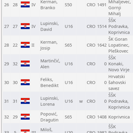
Kerman,
Mihaljevec,
26
28
IV
S50
CRO
1491
Branko
Gornji
Mihalj
ŠŠK
Lupinski,
27
27
IV
U16
CRO
1514
Podravka,
David
Koprivnica
ŠK Goran
Kerman,
28
22
II
S65
CRO
1642
Lopatinec,
Josip
Pleškovec
ŠŠK
Martinčić,
29
32
U16
CRO
0
Konaki,
Alen
Novo Virje
Hrvatski
Feliks,
30
30
U16
CRO
0
šahovski
Benedikt
savez
ŠŠK
Lupinski,
31
31
U16
w
CRO
0
Podravka,
Lorena
Koprivnica
Popović,
32
29
S65
CRO
1408
Koprivnica
Dragutin
ŠŠK
Miloš,
33
5
III
U20
CRO
1982
Podravka,