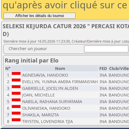
qu'après avoir cliqué sur c
SELEKSI KEJURDA CATUR 2026 " PERCASI KOT
D)
Dernière mise à jour 16.05.2026 11:23:30, Créateur/Dernière mise à jour: catu
Chercher un joueur
Rang initial par Elo
N°
Nom
FED
Club/Ville
1
AGNESAVIA, HANDOKO
INA
BANDUN
2
EVELLYN, YUMNA AMIRA FIRMANSYAH
INA
BANDUN
3
GABRIELLE, JOCELYN ALDEN
INA
BANDUN
4
JOAN, MICHELLE
INA
BANDUN
5
NABILA, RAIHANA SURYATAMA
INA
BANDUN
6
OLIVANESKA, HANDOKO
INA
BANDUN
7
SHAKILA, MARIZTA
INA
BANDUN
8
TRYSTIN, LOVENDRIA TJIA
INA
BANDUN