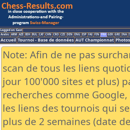
Logged on: Gast
Arabic
ARM
AZE
BIH
BUL
CAT
CHN
CRO
CZE
DEN
ENG
ESP
FAI
FIN
FRA
GER
GRE
INA
I
Accueil
Tournoi - Base de données
AUT Championnat
Photos
Note: Afin de ne pas surchar
scan de tous les liens quo
jour 100'000 sites et plus) 
recherches comme Google, Y
les liens des tournois qui se
plus de 2 semaines (date de