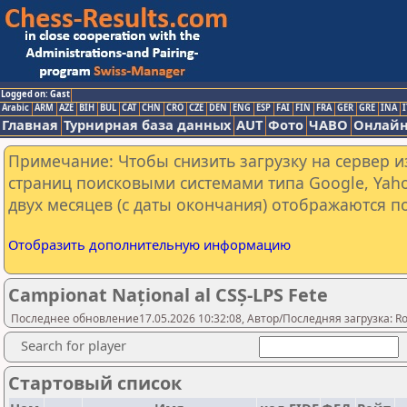
Logged on: Gast
Arabic
ARM
AZE
BIH
BUL
CAT
CHN
CRO
CZE
DEN
ENG
ESP
FAI
FIN
FRA
GER
GRE
INA
I
Главная
Турнирная база данных
AUT
Фото
ЧАВО
Онлайн
Примечание: Чтобы снизить загрузку на сервер и
страниц поисковыми системами типа Google, Yaho
двух месяцев (с даты окончания) отображаются по
Отобразить дополнительную информацию
Campionat Național al CSȘ-LPS Fete
Последнее обновление17.05.2026 10:32:08, Автор/Последняя загрузка: Rom
Search for player
Стартовый список