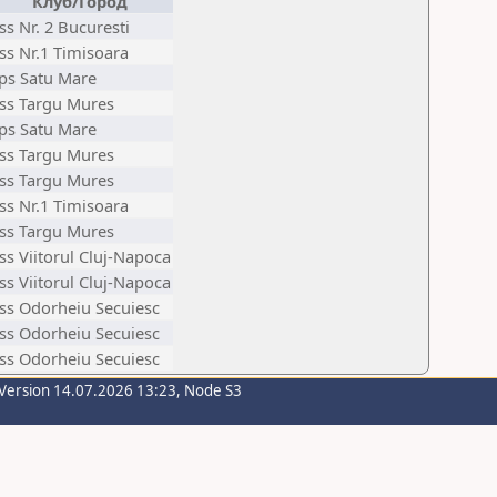
Клуб/Город
ss Nr. 2 Bucuresti
ss Nr.1 Timisoara
ps Satu Mare
ss Targu Mures
ps Satu Mare
ss Targu Mures
ss Targu Mures
ss Nr.1 Timisoara
ss Targu Mures
ss Viitorul Cluj-Napoca
ss Viitorul Cluj-Napoca
ss Odorheiu Secuiesc
ss Odorheiu Secuiesc
ss Odorheiu Secuiesc
Version 14.07.2026 13:23, Node S3