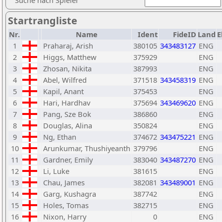
Suche nach Spieler
Startrangliste
Nr.
Name
Ident
FideID
Land
E
1
Praharaj, Arish
380105
343483127
ENG
2
Higgs, Matthew
375929
ENG
3
Zhosan, Nikita
387993
ENG
4
Abel, Wilfred
371518
343458319
ENG
5
Kapil, Anant
375453
ENG
6
Hari, Hardhav
375694
343469620
ENG
7
Pang, Sze Bok
386860
ENG
8
Douglas, Alina
350824
ENG
9
Ng, Ethan
374672
343475221
ENG
10
Arunkumar, Thushiyeanth
379796
ENG
11
Gardner, Emily
383040
343487270
ENG
12
Li, Luke
381615
ENG
13
Chau, James
382081
343489001
ENG
14
Garg, Kushagra
387742
ENG
15
Holes, Tomas
382715
ENG
16
Nixon, Harry
0
ENG