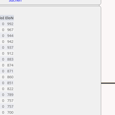
Suchen
loI
EloN
0
992
0
967
0
944
0
942
0
937
0
912
0
883
0
874
0
871
0
860
0
851
0
822
0
789
0
757
0
757
0
700