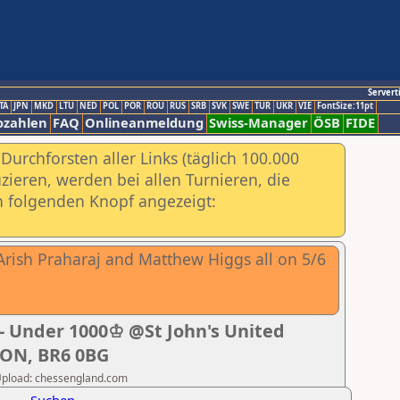
Servert
TA
JPN
MKD
LTU
NED
POL
POR
ROU
RUS
SRB
SVK
SWE
TUR
UKR
VIE
FontSize:11pt
ozahlen
FAQ
Onlineanmeldung
Swiss-Manager
ÖSB
FIDE
urchforsten aller Links (täglich 100.000
ieren, werden bei allen Turnieren, die
ch folgenden Knopf angezeigt:
rish Praharaj and Matthew Higgs all on 5/6
- Under 1000♔ @St John's United
ON, BR6 0BG
r Upload: chessengland.com