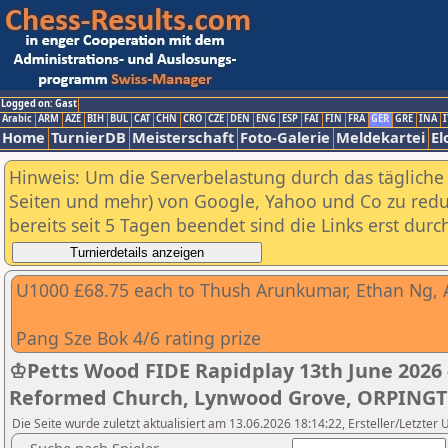
Logged on: Gast
Arabic
ARM
AZE
BIH
BUL
CAT
CHN
CRO
CZE
DEN
ENG
ESP
FAI
FIN
FRA
GER
GRE
INA
I
Home
TurnierDB
Meisterschaft
Foto-Galerie
Meldekartei
El
Hinweis: Um die Serverbelastung durch das tägliche D
Seiten und mehr) von Google, Yahoo und Co zu reduz
bereits seit 5 Tagen beendet sind die Links erst dur
U1000 £68.75 each to Thush Arunkumar, Ethan Ng, A
Pang Sze Bok 4/6 rating prize
♔Petts Wood FIDE Rapidplay 13th June 2026 
Reformed Church, Lynwood Grove, ORPINGT
Die Seite wurde zuletzt aktualisiert am 13.06.2026 18:14:22, Ersteller/Letzte