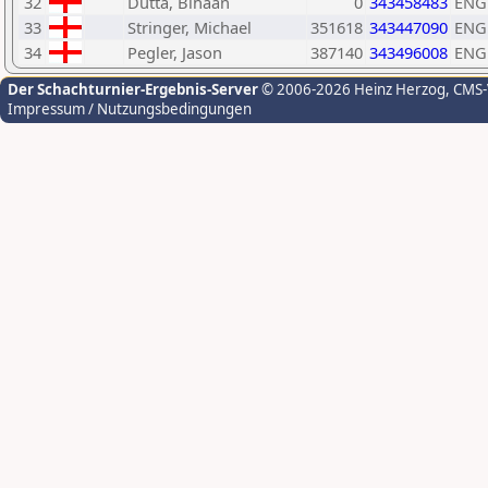
32
Dutta, Bihaan
0
343458483
ENG
33
Stringer, Michael
351618
343447090
ENG
34
Pegler, Jason
387140
343496008
ENG
Der Schachturnier-Ergebnis-Server
© 2006-2026 Heinz Herzog
, CMS
Impressum / Nutzungsbedingungen