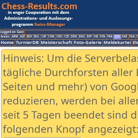
Logged on: Gast
Arabic
ARM
AZE
BIH
BUL
CAT
CHN
CRO
CZE
DEN
ENG
ESP
FAI
FIN
FRA
GER
GRE
INA
I
Home
TurnierDB
Meisterschaft
Foto-Galerie
Meldekartei
El
Hinweis: Um die Serverbela
tägliche Durchforsten aller 
Seiten und mehr) von Goog
reduzieren, werden bei alle
seit 5 Tagen beendet sind d
folgenden Knopf angezeigt