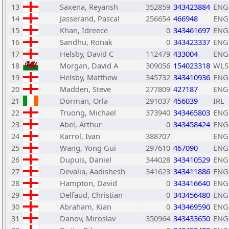
13
Saxena, Reyansh
352859
343423884
ENG
14
Jasserand, Pascal
256654
466948
ENG
15
Khan, Idreece
0
343461697
ENG
16
Sandhu, Ronak
0
343423337
ENG
17
Helsby, David C
112479
433004
ENG
18
Morgan, David A
309056
154023318
WLS
19
Helsby, Matthew
345732
343410936
ENG
20
Madden, Steve
277809
427187
ENG
21
Dorman, Orla
291037
456039
IRL
22
Truong, Michael
373940
343465803
ENG
23
Abel, Arthur
0
343458424
ENG
24
Karrol, Ivan
388707
ENG
25
Wang, Yong Gui
297610
467090
ENG
26
Dupuis, Daniel
344028
343410529
ENG
27
Devalia, Aadishesh
341623
343411886
ENG
28
Hampton, David
0
343416640
ENG
29
Delfaud, Christian
0
343456480
ENG
30
Abraham, Kian
0
343469590
ENG
31
Danov, Miroslav
350964
343433650
ENG