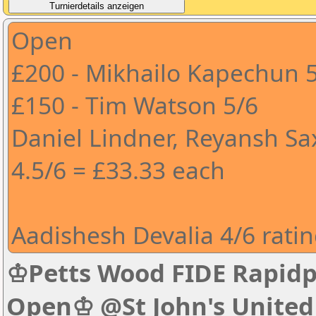
Open
£200 - Mikhailo Kapechun 5
£150 - Tim Watson 5/6
Daniel Lindner, Reyansh Sa
4.5/6 = £33.33 each
Aadishesh Devalia 4/6 ratin
♔Petts Wood FIDE Rapidpl
Open♔ @St John's United