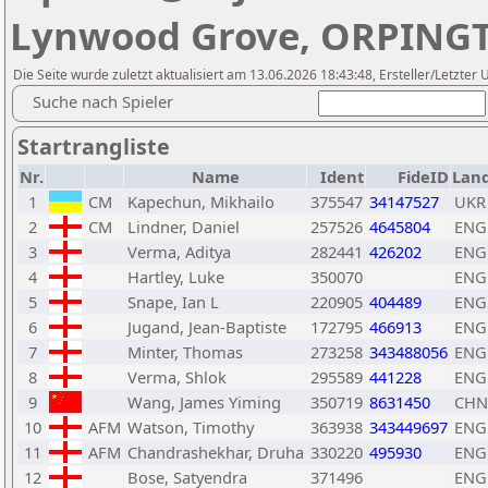
Lynwood Grove, ORPING
Die Seite wurde zuletzt aktualisiert am 13.06.2026 18:43:48, Ersteller/Letzte
Suche nach Spieler
Startrangliste
Nr.
Name
Ident
FideID
Lan
1
CM
Kapechun, Mikhailo
375547
34147527
UKR
2
CM
Lindner, Daniel
257526
4645804
ENG
3
Verma, Aditya
282441
426202
ENG
4
Hartley, Luke
350070
ENG
5
Snape, Ian L
220905
404489
ENG
6
Jugand, Jean-Baptiste
172795
466913
ENG
7
Minter, Thomas
273258
343488056
ENG
8
Verma, Shlok
295589
441228
ENG
9
Wang, James Yiming
350719
8631450
CHN
10
AFM
Watson, Timothy
363938
343449697
ENG
11
AFM
Chandrashekhar, Druha
330220
495930
ENG
12
Bose, Satyendra
371496
ENG