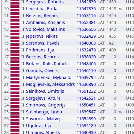
9
II
Sergejevs, Roberts
11642530
LAT
1459
U14
10
II
Legzdina, Frida
11647876
LAT
1448
w
U12
11
II
Berzins, Renars
11653116
LAT
1444
U10
12
II
Ambainis, Krisjanis
11652381
LAT
1443
U14
13
II
Voitovics, Maksims
11636556
LAT
1442
U12
14
II
Jeparovs, Nikita
11632429
LAT
1435
U16
15
II
Sersnovs, Pavels
11640308
LAT
1421
U10
16
II
Fridmans, Ilja
11632470
LAT
1408
U14
17
II
Berzins, Ricards
11638320
LAT
0
U14
18
II
Butans, Ralfs Rafaels
11648406
LAT
0
U14
19
II
Gamuls, Olivers
11646110
LAT
0
U12
20
II
Martynenko, Mykhailo
11639792
LAT
0
U14
21
II
Mogilevskis, Aleksandrs
11636890
LAT
0
U12
22
II
Salnikovs, Dmitrijs
11661232
LAT
0
U16
23
II
Sergejevs, Arturs
11642521
LAT
0
U12
24
II
Smirnovs, Grigorijs
11650451
LAT
0
U08
25
II
Steinberga, Linda
11639547
LAT
0
w
U12
26
II
Suvorovs, Matvejs
11654899
LAT
0
U10
27
II
Ugolevs, Ilja
11634189
LAT
0
U14
28
II
Ulmanis, Alberts
11630930
LAT
0
U16