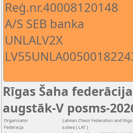
Reģ.nr.40008120148
A/S SEB banka
UNLALV2X
LV55UNLA0050018224
Rīgas Šaha federācijas
augstāk-V posms-2026 
Organizator
Latvian Chess Federation and Riga
Federacja
Łotwa ( LAT )