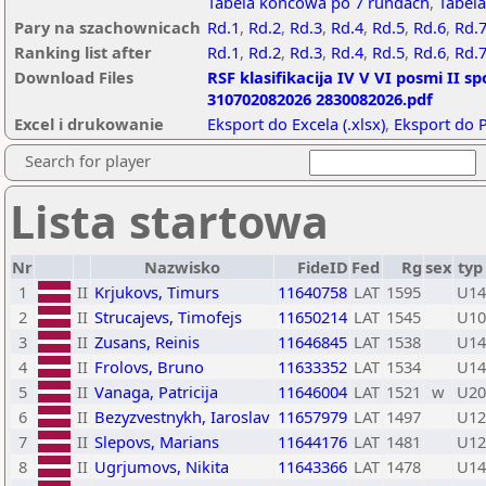
Tabela końcowa po 7 rundach
,
Tabela
Pary na szachownicach
Rd.1
,
Rd.2
,
Rd.3
,
Rd.4
,
Rd.5
,
Rd.6
,
Rd.7
Ranking list after
Rd.1
,
Rd.2
,
Rd.3
,
Rd.4
,
Rd.5
,
Rd.6
,
Rd.
Download Files
RSF klasifikacija IV V VI posmi II s
310702082026 2830082026.pdf
Excel i drukowanie
Eksport do Excela (.xlsx)
,
Eksport do 
Search for player
Lista startowa
Nr
Nazwisko
FideID
Fed
Rg
sex
typ
1
II
Krjukovs, Timurs
11640758
LAT
1595
U14
2
II
Strucajevs, Timofejs
11650214
LAT
1545
U10
3
II
Zusans, Reinis
11646845
LAT
1538
U14
4
II
Frolovs, Bruno
11633352
LAT
1534
U14
5
II
Vanaga, Patricija
11646004
LAT
1521
w
U20
6
II
Bezyzvestnykh, Iaroslav
11657979
LAT
1497
U12
7
II
Slepovs, Marians
11644176
LAT
1481
U12
8
II
Ugrjumovs, Nikita
11643366
LAT
1478
U14