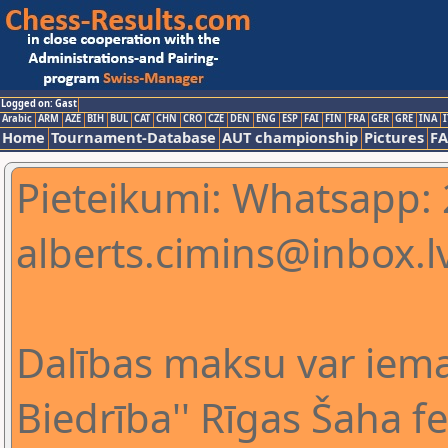
Logged on: Gast
Arabic
ARM
AZE
BIH
BUL
CAT
CHN
CRO
CZE
DEN
ENG
ESP
FAI
FIN
FRA
GER
GRE
INA
I
Home
Tournament-Database
AUT championship
Pictures
F
Pieteikumi: Whatsapp:
alberts.cimins@inbox.l
Dalības maksu var iema
Biedrība'' Rīgas Šaha fe