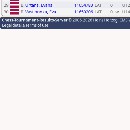
29
II
Urtans, Evans
11654783
LAT
0
U12
30
II
Vasilonoka, Eva
11650206
LAT
0
w
U14
Chess-Tournament-Results-Server
© 2006-2026 Heinz Herzog
, CMS-
Legal details/Terms of use