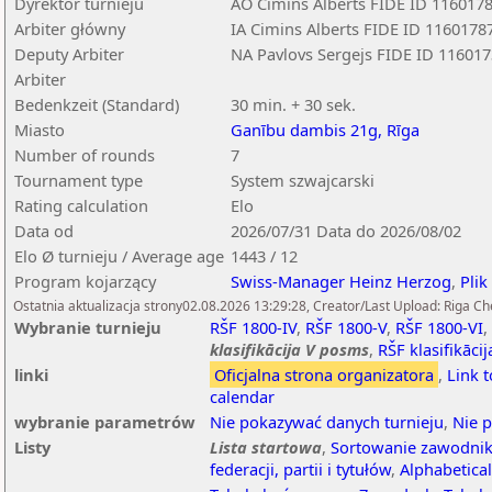
Dyrektor turnieju
AO Cimins Alberts FIDE ID 116017
Arbiter główny
IA Cimins Alberts FIDE ID 1160178
Deputy Arbiter
NA Pavlovs Sergejs FIDE ID 11601
Arbiter
Bedenkzeit (Standard)
30 min. + 30 sek.
Miasto
Ganību dambis 21g, Rīga
Number of rounds
7
Tournament type
System szwajcarski
Rating calculation
Elo
Data od
2026/07/31 Data do 2026/08/02
Elo Ø turnieju / Average age
1443 / 12
Program kojarzący
Swiss-Manager Heinz Herzog
,
Plik
Ostatnia aktualizacja strony02.08.2026 13:29:28, Creator/Last Upload: Riga Ch
Wybranie turnieju
RŠF 1800-IV
,
RŠF 1800-V
,
RŠF 1800-VI
,
klasifikācija V posms
,
RŠF klasifikāci
linki
Oficjalna strona organizatora
,
Link 
calendar
wybranie parametrów
Nie pokazywać danych turnieju
,
Nie 
Listy
Lista startowa
,
Sortowanie zawodnik
federacji, partii i tytułów
,
Alphabetical