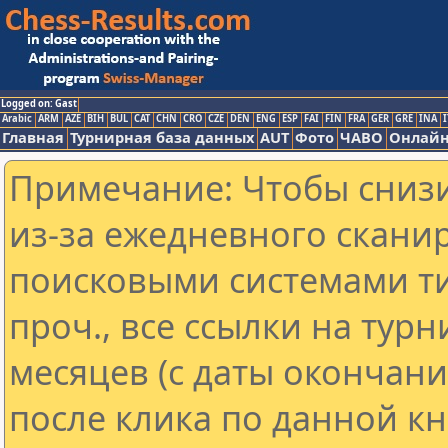
Logged on: Gast
Arabic
ARM
AZE
BIH
BUL
CAT
CHN
CRO
CZE
DEN
ENG
ESP
FAI
FIN
FRA
GER
GRE
INA
I
Главная
Турнирная база данных
AUT
Фото
ЧАВО
Онлайн
Примечание: Чтобы снизи
из-за ежедневного скани
поисковыми системами ти
проч., все ссылки на тур
месяцев (с даты окончан
после клика по данной кн