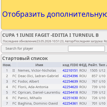
Отобразить дополнительну
CUPA 1 IUNIE FAGET -EDITIA I TURNEUL B
Последнее обновление23.05.2026 10:51:23, Автор/Последняя загрузка: Rom
Search for player
Стартовый список
Ном.
Имя
код FIDE
ФЕД.
Рейт.
Тип
1
II
Nemes, Victor-Nicholas
42210151
ROU
1505
U12
2
FC
Deac-Ilici, Iadran-Gabriel
42254396
ROU
857
U10
3
FC
Fodor, Albert
42254639
ROU
767
U10
4
FC
Florii, Ada-Antonia
42254620
ROU
739
U10
5
FC
Oprican, Daniel-Laurentiu
42254418
ROU
739
U12
6
FC
Panici, Mihailo
42251630
ROU
726
U10
7
FC
Baghina, Dominic-David
42254361
ROU
701
U10