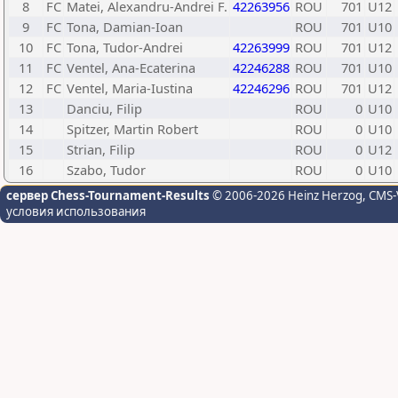
8
FC
Matei, Alexandru-Andrei F.
42263956
ROU
701
U12
9
FC
Tona, Damian-Ioan
ROU
701
U10
10
FC
Tona, Tudor-Andrei
42263999
ROU
701
U12
11
FC
Ventel, Ana-Ecaterina
42246288
ROU
701
U10
12
FC
Ventel, Maria-Iustina
42246296
ROU
701
U12
13
Danciu, Filip
ROU
0
U10
14
Spitzer, Martin Robert
ROU
0
U10
15
Strian, Filip
ROU
0
U12
16
Szabo, Tudor
ROU
0
U10
сервер Chess-Tournament-Results
© 2006-2026 Heinz Herzog
, CMS-
условия использования