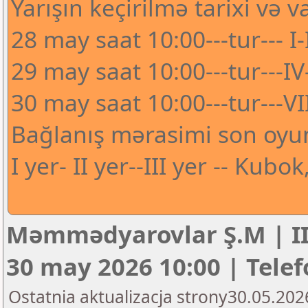
Yarışın keçirilmə tarixi və va
28 may saat 10:00---tur--- I-I
29 may saat 10:00---tur---IV
30 may saat 10:00---tur---VII
Bağlanış mərasimi son oyu
I yer- II yer--III yer -- Kub
Məmmədyarovlar Ş.M | II 
30 may 2026 10:00 | Telefo
Ostatnia aktualizacja strony30.05.202