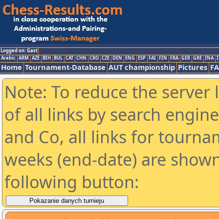
Logged on: Gast
Arabic
ARM
AZE
BIH
BUL
CAT
CHN
CRO
CZE
DEN
ENG
ESP
FAI
FIN
FRA
GER
GRE
INA
I
Home
Tournament-Database
AUT championship
Pictures
F
Note: To reduce the server 
of all links by search engin
and Co, all links for tourn
weeks (end-date) are shown 
following button: