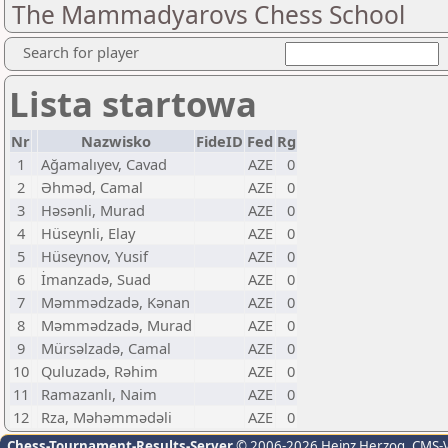
The Mammadyarovs Chess School
Search for player
Lista startowa
Nr
Nazwisko
FideID
Fed
Rg
1
Ağamalıyev, Cavad
AZE
0
2
Əhməd, Camal
AZE
0
3
Həsənli, Murad
AZE
0
4
Hüseynli, Elay
AZE
0
5
Hüseynov, Yusif
AZE
0
6
İmanzadə, Suad
AZE
0
7
Məmmədzadə, Kənan
AZE
0
8
Məmmədzadə, Murad
AZE
0
9
Mürsəlzadə, Camal
AZE
0
10
Quluzadə, Rəhim
AZE
0
11
Ramazanlı, Naim
AZE
0
12
Rza, Məhəmmədəli
AZE
0
Chess-Tournament-Results-Server
© 2006-2026 Heinz Herzog
, CMS-