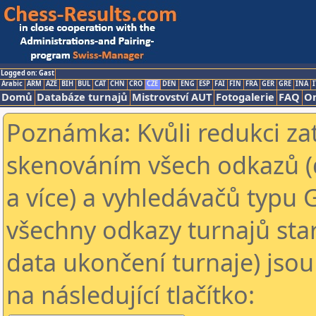
Logged on: Gast
Arabic
ARM
AZE
BIH
BUL
CAT
CHN
CRO
CZE
DEN
ENG
ESP
FAI
FIN
FRA
GER
GRE
INA
I
Domů
Databáze turnajů
Mistrovství AUT
Fotogalerie
FAQ
On
Poznámka: Kvůli redukci za
skenováním všech odkazů (
a více) a vyhledávačů typu 
všechny odkazy turnajů star
data ukončení turnaje) jsou
na následující tlačítko: