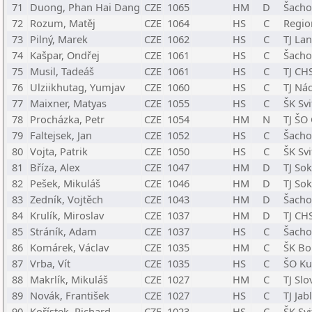
71
Duong, Phan Hai Dang
CZE
1065
HM
D
Šacho
72
Rozum, Matěj
CZE
1064
HS
C
Regio
73
Pilný, Marek
CZE
1062
HS
C
TJ La
74
Kašpar, Ondřej
CZE
1061
HS
C
Šachov
75
Musil, Tadeáš
CZE
1061
HS
C
TJ CH
76
Ulziikhutag, Yumjav
CZE
1060
HS
C
TJ Ná
77
Maixner, Matyas
CZE
1055
HS
C
ŠK Svi
78
Procházka, Petr
CZE
1054
HM
N
TJ ŠO
79
Faltejsek, Jan
CZE
1052
HS
C
Šacho
80
Vojta, Patrik
CZE
1050
HS
C
ŠK Svi
81
Bříza, Alex
CZE
1047
HM
D
TJ So
82
Pešek, Mikuláš
CZE
1046
HM
D
TJ Sok
83
Zedník, Vojtěch
CZE
1043
HM
D
Šacho
84
Krulík, Miroslav
CZE
1037
HM
D
TJ CH
85
Stráník, Adam
CZE
1037
HS
C
Šacho
86
Komárek, Václav
CZE
1035
HM
C
ŠK Bo
87
Vrba, Vít
CZE
1035
HS
C
ŠO Ku
88
Makrlík, Mikuláš
CZE
1027
HM
C
TJ Sl
89
Novák, František
CZE
1027
HS
C
TJ Jab
90
Kořístek, Richard
CZE
1023
HS
C
ŠK Svi