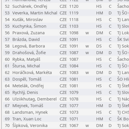
52
Suchánek, Ondřej
CZE
1120
HS
C
Šacho
53
Veverka, Martin Michal
CZE
1119
HM
D
TJ ŠO
54
Kuťák, Miroslav
CZE
1118
HS
C
TJ La
55
Kuchynka, Šimon
CZE
1103
HS
C
TJ Sl
56
Praxová, Zuzana
CZE
1098
w
DM
C
TJ Lo
57
Brázda, David
CZE
1091
HS
C
ŠK Svi
58
Legová, Barbora
CZE
1091
w
DS
C
TJ So
59
Drahošová, Žofie
CZE
1087
w
DM
D
TJ ŠO
60
Rybka, Matyáš
CZE
1087
HS
C
Šachov
61
Štursa, Michal
CZE
1084
HS
C
TJ ŠO
62
Horáčková, Markéta
CZE
1083
w
DM
D
TJ La
63
Dospěl, Tomáš
CZE
1081
HS
C
ŠO Hl
64
Metelák, Ondřej
CZE
1081
HS
C
TJ Šte
65
Rychlý, Denis
CZE
1079
HS
C
TJ Sl
66
Ulziikhutag, Demberel
CZE
1078
HS
C
TJ Ná
67
Mlejnek, Tomáš
CZE
1077
HM
D
TJ Šte
68
Landsman, Hynek
CZE
1073
HS
C
TJ CH
69
Tran, Xuan Loc
CZE
1071
HM
C
ŠK Bo
70
Šípková, Veronika
CZE
1067
w
DM
D
TJ So