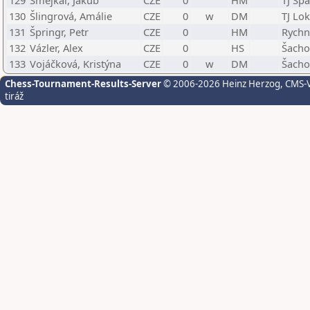
129
Smejkal, Jakub
CZE
0
HM
TJ Sp
130
Šlingrová, Amálie
CZE
0
w
DM
TJ Lo
131
Špringr, Petr
CZE
0
HM
Rychn
132
Vázler, Alex
CZE
0
HS
Šachov
133
Vojáčková, Kristýna
CZE
0
w
DM
Šacho
Chess-Tournament-Results-Server
© 2006-2026 Heinz Herzog
, CMS-
tiráž