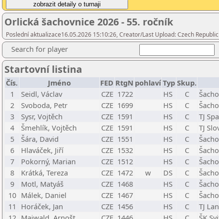
Orlická šachovnice 2026 - 55. ročník
Poslední aktualizace16.05.2026 15:10:26, Creator/Last Upload: Czech Republic
Search for player
Startovní listina
Čís.
Jméno
FED
RtgN
pohlaví
Typ
Skup.
1
Seidl, Václav
CZE
1722
HS
C
Šacho
2
Svoboda, Petr
CZE
1699
HS
C
Šachov
3
Sysr, Vojtěch
CZE
1591
HS
C
TJ Sp
4
Šmehlík, Vojtěch
CZE
1591
HS
C
TJ Sl
5
Šára, David
CZE
1551
HS
C
Šacho
6
Hlaváček, Jiří
CZE
1532
HS
C
Šacho
7
Pokorný, Marian
CZE
1512
HS
C
Šachov
8
Krátká, Tereza
CZE
1472
w
DS
C
Šacho
9
Motl, Matyáš
CZE
1468
HS
C
Šacho
10
Málek, Daniel
CZE
1467
HS
C
Šacho
11
Horáček, Jan
CZE
1456
HS
C
TJ La
12
Maiwald, Arnošt
CZE
1446
HS
C
ŠK Svi