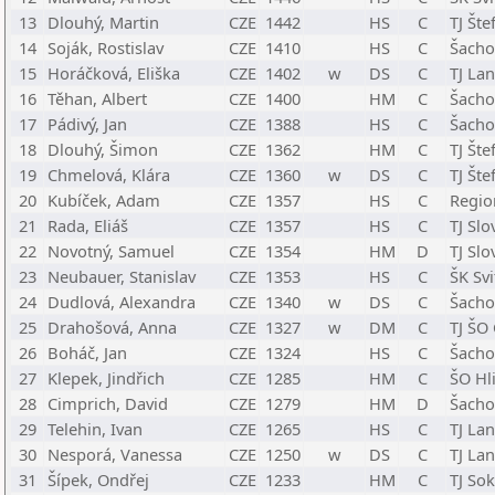
13
Dlouhý, Martin
CZE
1442
HS
C
TJ Šte
14
Soják, Rostislav
CZE
1410
HS
C
Šacho
15
Horáčková, Eliška
CZE
1402
w
DS
C
TJ La
16
Těhan, Albert
CZE
1400
HM
C
Šacho
17
Pádivý, Jan
CZE
1388
HS
C
Šacho
18
Dlouhý, Šimon
CZE
1362
HM
C
TJ Šte
19
Chmelová, Klára
CZE
1360
w
DS
C
TJ Šte
20
Kubíček, Adam
CZE
1357
HS
C
Regio
21
Rada, Eliáš
CZE
1357
HS
C
TJ Sl
22
Novotný, Samuel
CZE
1354
HM
D
TJ Sl
23
Neubauer, Stanislav
CZE
1353
HS
C
ŠK Svi
24
Dudlová, Alexandra
CZE
1340
w
DS
C
Šachov
25
Drahošová, Anna
CZE
1327
w
DM
C
TJ ŠO
26
Boháč, Jan
CZE
1324
HS
C
Šacho
27
Klepek, Jindřich
CZE
1285
HM
C
ŠO Hl
28
Cimprich, David
CZE
1279
HM
D
Šacho
29
Telehin, Ivan
CZE
1265
HS
C
TJ La
30
Nesporá, Vanessa
CZE
1250
w
DS
C
TJ La
31
Šípek, Ondřej
CZE
1233
HM
C
TJ So