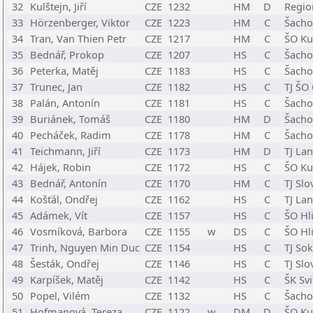
32
Kulštejn, Jiří
CZE
1232
HM
D
Regio
33
Hörzenberger, Viktor
CZE
1223
HM
C
Šacho
34
Tran, Van Thien Petr
CZE
1217
HM
C
ŠO Ku
35
Bednář, Prokop
CZE
1207
HS
C
Šacho
36
Peterka, Matěj
CZE
1183
HS
C
Šachov
37
Trunec, Jan
CZE
1182
HS
C
TJ ŠO
38
Palán, Antonín
CZE
1181
HS
C
Šachov
39
Buriánek, Tomáš
CZE
1180
HM
D
Šacho
40
Pecháček, Radim
CZE
1178
HM
C
Šacho
41
Teichmann, Jiří
CZE
1173
HM
D
TJ La
42
Hájek, Robin
CZE
1172
HS
C
ŠO Ku
43
Bednář, Antonín
CZE
1170
HM
C
TJ Sl
44
Košťál, Ondřej
CZE
1162
HS
C
TJ La
45
Adámek, Vít
CZE
1157
HS
C
ŠO Hl
46
Vosmíková, Barbora
CZE
1155
w
DS
C
ŠO Hl
47
Trinh, Nguyen Min Duc
CZE
1154
HS
C
TJ Sok
48
Šesták, Ondřej
CZE
1146
HS
C
TJ Sl
49
Karpíšek, Matěj
CZE
1142
HS
C
ŠK Svi
50
Popel, Vilém
CZE
1132
HS
C
Šachov
51
Hofmanová, Tereza
CZE
1122
w
DM
D
ŠO Ku