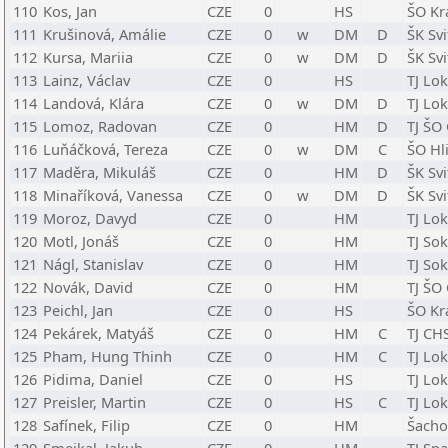
110
Kos, Jan
CZE
0
HS
ŠO Kr
111
Krušinová, Amálie
CZE
0
w
DM
D
ŠK Svi
112
Kursa, Mariia
CZE
0
w
DM
D
ŠK Svi
113
Lainz, Václav
CZE
0
HS
TJ Lo
114
Landová, Klára
CZE
0
w
DM
D
TJ Lo
115
Lomoz, Radovan
CZE
0
HM
D
TJ ŠO
116
Luňáčková, Tereza
CZE
0
w
DM
C
ŠO Hl
117
Maděra, Mikuláš
CZE
0
HM
D
ŠK Svi
118
Minaříková, Vanessa
CZE
0
w
DM
D
ŠK Svi
119
Moroz, Davyd
CZE
0
HM
TJ Lo
120
Motl, Jonáš
CZE
0
HM
TJ Sok
121
Nágl, Stanislav
CZE
0
HM
TJ Sok
122
Novák, David
CZE
0
HM
TJ ŠO
123
Peichl, Jan
CZE
0
HS
ŠO Kr
124
Pekárek, Matyáš
CZE
0
HM
C
TJ CH
125
Pham, Hung Thinh
CZE
0
HM
C
TJ Lo
126
Pidima, Daniel
CZE
0
HS
TJ Lo
127
Preisler, Martin
CZE
0
HS
C
TJ Lo
128
Safínek, Filip
CZE
0
HM
Šacho