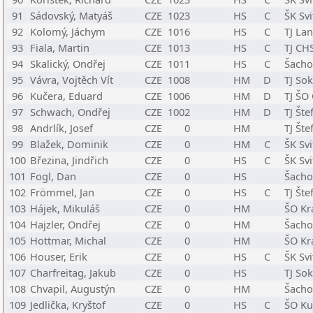
91
Sádovský, Matyáš
CZE
1023
HS
C
ŠK Svi
92
Kolomý, Jáchym
CZE
1016
HS
C
TJ La
93
Fiala, Martin
CZE
1013
HS
C
TJ CH
94
Skalický, Ondřej
CZE
1011
HS
C
Šacho
95
Vávra, Vojtěch Vít
CZE
1008
HM
D
TJ So
96
Kučera, Eduard
CZE
1006
HM
D
TJ ŠO
97
Schwach, Ondřej
CZE
1002
HM
D
TJ Šte
98
Andrlík, Josef
CZE
0
HM
TJ Šte
99
Blažek, Dominik
CZE
0
HM
C
ŠK Svi
100
Březina, Jindřich
CZE
0
HS
C
ŠK Svi
101
Fogl, Dan
CZE
0
HS
Šacho
102
Frömmel, Jan
CZE
0
HS
C
TJ Šte
103
Hájek, Mikuláš
CZE
0
HM
ŠO Kr
104
Hajzler, Ondřej
CZE
0
HM
Šacho
105
Hottmar, Michal
CZE
0
HM
ŠO Kr
106
Houser, Erik
CZE
0
HS
C
ŠK Svi
107
Charfreitag, Jakub
CZE
0
HS
TJ So
108
Chvapil, Augustýn
CZE
0
HM
Šachov
109
Jedlička, Kryštof
CZE
0
HS
C
ŠO Ku