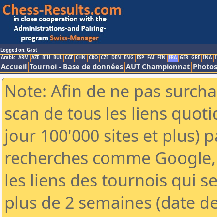
Logged on: Gast
Arabic
ARM
AZE
BIH
BUL
CAT
CHN
CRO
CZE
DEN
ENG
ESP
FAI
FIN
FRA
GER
GRE
INA
I
Accueil
Tournoi - Base de données
AUT Championnat
Photos
Note: Afin de ne pas surcha
scan de tous les liens quo
jour 100'000 sites et plus) 
recherches comme Google, 
les liens des tournois qui se
plus de 2 semaines (date de