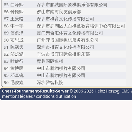
85
曲泽熙
深圳市鹏城国际象棋俱乐部有限公司
86
钟德熙
佛山市南海良友俱乐部
87
王景略
深圳市棋育文化传播有限公司
88
李一非
深圳市罗湖区大白棋童教育培训中心有限公司
89
傅凯泽
厦门聚合汇体育文化传播有限公司
90
项思成
广州弈博国际象棋服务有限公司
91
陈颢天
深圳市棋育文化传播有限公司
92
邬烁涵
宁波市博弈国际象棋俱乐部
93
叶健行
弈趣国际象棋
94
黄博民
中山市腾翊棋牌有限公司
95
邓卓锐
中山市腾翊棋牌有限公司
96
毛俊鑫
深圳雅智棋院
Chess-Tournament-Results-Server
© 2006-2026 Heinz Herzog
, CMS-
mentions légales / conditions d'utilisation