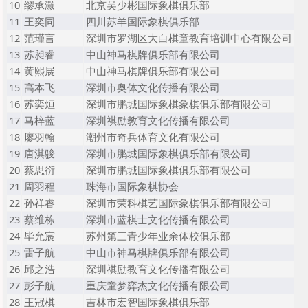
10
缪承灏
北京吴少彬国际象棋俱乐部
11
王奕同
四川苏羊国际象棋俱乐部
12
范瑾言
深圳市罗湖区大白棋童教育培训中心有限公司
13
苏昶睿
中山神马棋牌俱乐部有限公司
14
黄熙展
中山神马棋牌俱乐部有限公司
15
高本飞
深圳市奥体文化传播有限公司
16
苏奕烜
深圳市鹏城国际象棋象棋俱乐部有限公司
17
马梓蓝
深圳祺励教育文化传播有限公司
18
廖羽翰
潮州市奇兵体育文化有限公司
19
唐淇骏
深圳市鹏城国际象棋俱乐部有限公司
20
蔡思衍
深圳市鹏城国际象棋俱乐部有限公司
21
周羽程
珠海市国际象棋协会
22
孙祥睿
深圳市荣科棋艺国际象棋俱乐部有限公司
23
蔡维栋
深圳市蓝棋士文化传播有限公司
24
毕允宸
苏州第三青少年业余体校俱乐部
25
雷子航
中山市神马棋牌俱乐部有限公司
26
邱之浩
深圳祺励教育文化传播有限公司
27
彭子航
重庆童梦弈杰文化传播有限公司
28
王冠棋
吉林市宏智国际象棋俱乐部