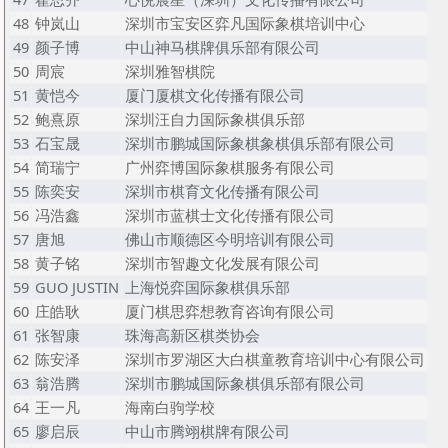
48
钟岚山
深圳市宝安区弈凡国际象棋培训中心
49
颜子博
中山神马棋牌俱乐部有限公司
50
周宸
深圳雅智棋院
51
黄恺今
厦门厦棋文化传播有限公司
52
鲍熹原
深圳汪自力国际象棋俱乐部
53
石宝晟
深圳市鹏城国际象棋象棋俱乐部有限公司
54
简瑞宁
广州弈博国际象棋服务有限公司
55
陈奕安
深圳市棋育文化传播有限公司
56
冯浩鑫
深圳市蓝棋士文化传播有限公司
57
唐旭
佛山市顺德区今明培训有限公司
58
黄子铭
深圳市智趣文化发展有限公司
59
GUO JUSTIN
上海悦弈国际象棋俱乐部
60
庄皓耿
厦门棋思弈想教育咨询有限公司
61
张智康
珠海高新区棋类协会
62
陈安泽
深圳市罗湖区大白棋童教育培训中心有限公司
63
翁浩腾
深圳市鹏城国际象棋俱乐部有限公司
64
王一凡
海南白驹学校
65
廖启辰
中山市腾翊棋牌有限公司