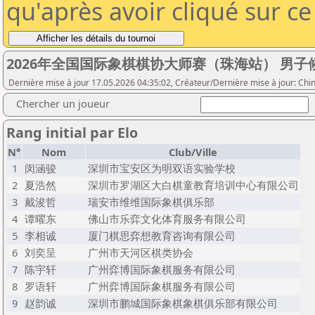
qu'après avoir cliqué sur c
2026年全国国际象棋棋协大师赛（珠海站） 男
Dernière mise à jour 17.05.2026 04:35:02, Créateur/Dernière mise à jour: Ch
Chercher un joueur
Rang initial par Elo
N°
Nom
Club/Ville
1
闵涵骏
深圳市宝安区为明双语实验学校
2
夏浩然
深圳市罗湖区大白棋童教育培训中心有限公司
3
戴浚哲
瑞安市维维国际象棋俱乐部
4
谭曜东
佛山市乐弈文化体育服务有限公司
5
李相诚
厦门棋思弈想教育咨询有限公司
6
刘奕呈
广州市天河区棋类协会
7
陈宇轩
广州弈博国际象棋服务有限公司
8
罗语轩
广州弈博国际象棋服务有限公司
9
赵韵诚
深圳市鹏城国际象棋象棋俱乐部有限公司