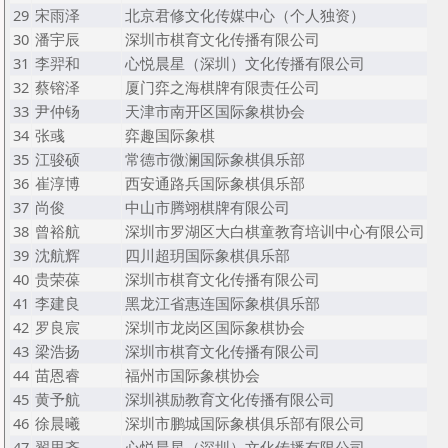
29
宋雨泽
北京君修文化传媒中心（个人独资）
30
潘宇辰
深圳市棋育文化传播有限公司
31
李羿和
心悦晨星（深圳）文化传播有限公司
32
蔡镕泽
厦门弈之海棋牌有限责任公司
33
尹仲钖
天津市南开区国际象棋协会
34
张彧
弈趣国际象棋
35
江骏硕
常德市微澜国际象棋俱乐部
36
崔淳博
西安通路兵国际象棋俱乐部
37
尚俊
中山市腾翊棋牌有限公司
38
曾裕航
深圳市罗湖区大白棋童教育培训中心有限公司
39
沈航辉
四川超玥国际象棋俱乐部
40
贵荣葆
深圳市棋育文化传播有限公司
41
李建良
黑龙江省惠连国际象棋俱乐部
42
罗良宸
深圳市龙岗区国际象棋协会
43
梁浩扬
深圳市棋育文化传播有限公司
44
苗恩睿
福州市国际象棋协会
45
黄予航
深圳祺励教育文化传播有限公司
46
徐晨曦
深圳市鹏城国际象棋俱乐部有限公司
47
翟思齐
心悦晨星（深圳）文化传播有限公司