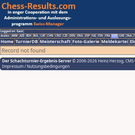
Logged on: Gast
Arabic
ARM
AZE
BIH
BUL
CAT
CHN
CRO
CZE
DEN
ENG
ESP
FAI
FIN
FRA
GER
GRE
INA
I
Home
TurnierDB
Meisterschaft
Foto-Galerie
Meldekartei
El
Record not found
Der Schachturnier-Ergebnis-Server
© 2006-2026 Heinz Herzog
, CMS
Impressum / Nutzungsbedingungen