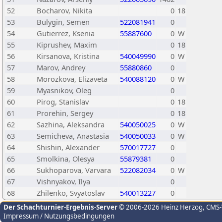
52
Bocharov, Nikita
0
18
53
Bulygin, Semen
522081941
0
54
Gutierrez, Ksenia
55887600
0
W
55
Kiprushev, Maxim
0
18
56
Kirsanova, Kristina
540049990
0
W
57
Marov, Andrey
55880860
0
58
Morozkova, Elizaveta
540088120
0
W
59
Myasnikov, Oleg
0
60
Pirog, Stanislav
0
18
61
Prorehin, Sergey
0
18
62
Sazhina, Aleksandra
540050025
0
W
63
Semicheva, Anastasia
540050033
0
W
64
Shishin, Alexander
570017727
0
65
Smolkina, Olesya
55879381
0
66
Sukhoparova, Varvara
522082034
0
W
67
Vishnyakov, Ilya
0
68
Zhilenko, Svyatoslav
540013227
0
Der Schachturnier-Ergebnis-Server
© 2006-2026 Heinz Herzog
, CMS
Impressum / Nutzungsbedingungen