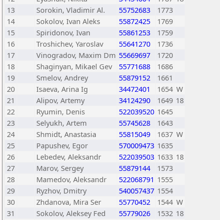
13
Sorokin, Vladimir Al.
55752683
1773
14
Sokolov, Ivan Aleks
55872425
1769
15
Spiridonov, Ivan
55861253
1759
16
Troshichev, Yaroslav
55641270
1736
17
Vinogradov, Maxim Dm
55669697
1720
18
Shaginyan, Mikael Gev
55771688
1686
19
Smelov, Andrey
55879152
1661
20
Isaeva, Arina Ig
34472401
1654
W
21
Alipov, Artemy
34124290
1649
18
22
Ryumin, Denis
522039520
1645
23
Selyukh, Artem
55745628
1643
24
Shmidt, Anastasia
55815049
1637
W
25
Papushev, Egor
570009473
1635
26
Lebedev, Aleksandr
522039503
1633
18
27
Marov, Sergey
55879144
1573
28
Mamedov, Aleksandr
522068791
1555
29
Ryzhov, Dmitry
540057437
1554
30
Zhdanova, Mira Ser
55770452
1544
W
31
Sokolov, Aleksey Fed
55779026
1532
18