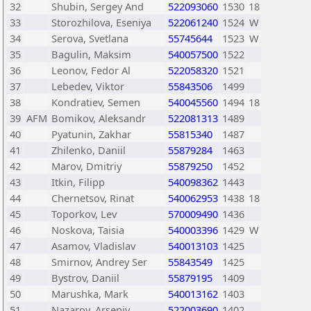
32
Shubin, Sergey And
522093060
1530
18
33
Storozhilova, Eseniya
522061240
1524
W
34
Serova, Svetlana
55745644
1523
W
35
Bagulin, Maksim
540057500
1522
36
Leonov, Fedor Al
522058320
1521
37
Lebedev, Viktor
55843506
1499
38
Kondratiev, Semen
540045560
1494
18
39
AFM
Bomikov, Aleksandr
522081313
1489
40
Pyatunin, Zakhar
55815340
1487
41
Zhilenko, Daniil
55879284
1463
42
Marov, Dmitriy
55879250
1452
43
Itkin, Filipp
540098362
1443
44
Chernetsov, Rinat
540062953
1438
18
45
Toporkov, Lev
570009490
1436
46
Noskova, Taisia
540003396
1429
W
47
Asamov, Vladislav
540013103
1425
48
Smirnov, Andrey Ser
55843549
1425
49
Bystrov, Daniil
55879195
1409
50
Marushka, Mark
540013162
1403
51
Nazarov, Arseniy
522003690
1402