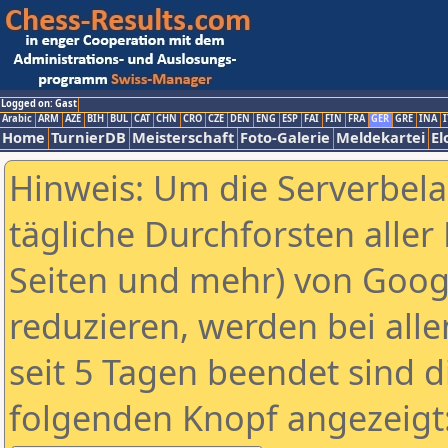
Logged on: Gast
Arabic
ARM
AZE
BIH
BUL
CAT
CHN
CRO
CZE
DEN
ENG
ESP
FAI
FIN
FRA
GER
GRE
INA
I
Home
TurnierDB
Meisterschaft
Foto-Galerie
Meldekartei
El
Hinweis: Um die Serverbel
tägliche Durchforsten aller 
Seiten und mehr) von Goog
reduzieren, werden bei alle
seit 5 Tagen beendet sind d
folgenden Knopf angezeigt