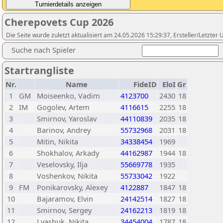
Cherepovets Cup 2026
Die Seite wurde zuletzt aktualisiert am 24.05.2026 15:29:37, Ersteller/Letzter
Suche nach Spieler
Startrangliste
Nr.
Name
FideID
EloI
Gr
1
GM
Moiseenko, Vadim
4123700
2430
18
2
IM
Gogolev, Artem
4116615
2255
18
3
Smirnov, Yaroslav
44110839
2035
18
4
Barinov, Andrey
55732968
2031
18
5
Mitin, Nikita
34338454
1969
6
Shokhalov, Arkady
44162987
1944
18
7
Veselovsky, Ilja
55669778
1935
8
Voshenkov, Nikita
55733042
1922
9
FM
Ponikarovsky, Alexey
4122887
1847
18
10
Bajaramov, Elvin
24142514
1827
18
11
Smirnov, Sergey
24162213
1819
18
12
Lyashuk, Nikita
34454004
1787
18