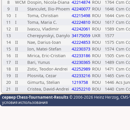
8
WCM
Dospin, Nicola-Diana
42214874
ROU
1764
Csm Co
9
II
Stanculet, Ilio-Phoem
42240077
ROU
1646
Csm Co
10
I
Toma, Christian
42215498
ROU
1644
Csm Co
11
I
Toma, Maria C.
42224810
ROU
1617
Csm Co
12
II
Ivascu, Vladimir
42242061
ROU
1589
Csm Co
13
Cherepynskyi, Danylo
34175059
UKR
1577
14
II
Nae, Darius-Ioan
42224853
ROU
1575
Csm Co
15
II
Ion, Matei-Stefan
42230373
ROU
1574
Csm Co
16
II
Mirica, Eric-Cristian
42233186
ROU
1505
Csm Co
17
II
Bari, Yunus
42230365
ROU
1489
Csm Co
18
II
Zotic, Teodor-Andrei
42252989
ROU
1471
Csm Co
19
II
Plosnita, Cezar
42233216
ROU
1465
Csm Co
20
II
Gimurtu, Stelian
1219758
ROU
1446
Acs Jun
21
II
Cristea, David-Andrei
42252210
ROU
1440
Csm Co
сервер Chess-Tournament-Results
© 2006-2026 Heinz Herzog
, CMS-
условия использования