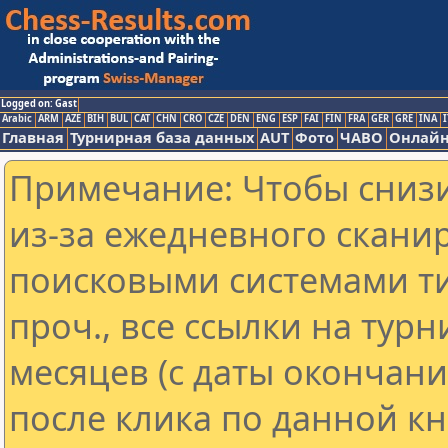
Logged on: Gast
Arabic
ARM
AZE
BIH
BUL
CAT
CHN
CRO
CZE
DEN
ENG
ESP
FAI
FIN
FRA
GER
GRE
INA
I
Главная
Турнирная база данных
AUT
Фото
ЧАВО
Онлайн
Примечание: Чтобы снизи
из-за ежедневного скани
поисковыми системами ти
проч., все ссылки на тур
месяцев (с даты окончан
после клика по данной кн