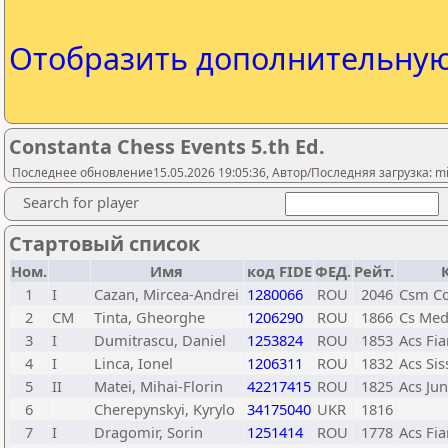
Отобразить дополнительну
Constanta Chess Events 5.th Ed.
Последнее обновление15.05.2026 19:05:36, Автор/Последняя загрузка: mih
Search for player
Стартовый список
Ном.
Имя
код FIDE
ФЕД.
Рейт.
1
I
Cazan, Mircea-Andrei
1280066
ROU
2046
Csm Co
2
CM
Tinta, Gheorghe
1206290
ROU
1866
Cs Med
3
I
Dumitrascu, Daniel
1253824
ROU
1853
Acs Fi
4
I
Linca, Ionel
1206311
ROU
1832
Acs Si
5
II
Matei, Mihai-Florin
42217415
ROU
1825
Acs Jun
6
Cherepynskyi, Kyrylo
34175040
UKR
1816
7
I
Dragomir, Sorin
1251414
ROU
1778
Acs Fi