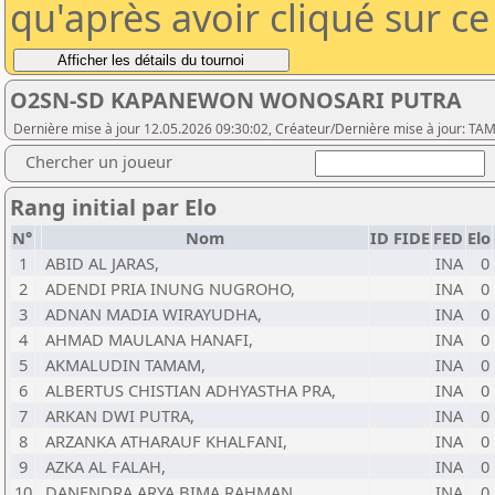
qu'après avoir cliqué sur c
O2SN-SD KAPANEWON WONOSARI PUTRA
Dernière mise à jour 12.05.2026 09:30:02, Créateur/Dernière mise à jour: 
Chercher un joueur
Rang initial par Elo
N°
Nom
ID FIDE
FED
Elo
1
ABID AL JARAS,
INA
0
2
ADENDI PRIA INUNG NUGROHO,
INA
0
3
ADNAN MADIA WIRAYUDHA,
INA
0
4
AHMAD MAULANA HANAFI,
INA
0
5
AKMALUDIN TAMAM,
INA
0
6
ALBERTUS CHISTIAN ADHYASTHA PRA,
INA
0
7
ARKAN DWI PUTRA,
INA
0
8
ARZANKA ATHARAUF KHALFANI,
INA
0
9
AZKA AL FALAH,
INA
0
10
DANENDRA ARYA BIMA RAHMAN,
INA
0