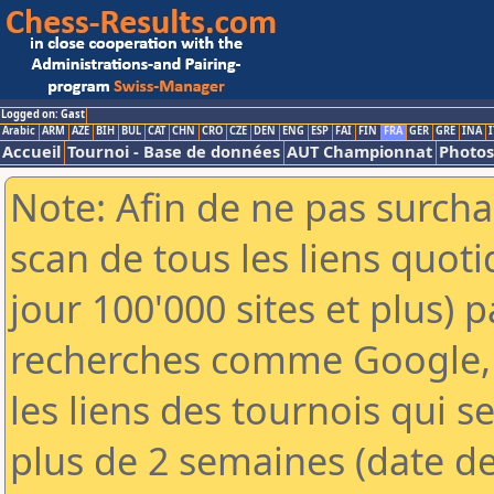
Logged on: Gast
Arabic
ARM
AZE
BIH
BUL
CAT
CHN
CRO
CZE
DEN
ENG
ESP
FAI
FIN
FRA
GER
GRE
INA
I
Accueil
Tournoi - Base de données
AUT Championnat
Photos
Note: Afin de ne pas surcha
scan de tous les liens quo
jour 100'000 sites et plus) 
recherches comme Google, 
les liens des tournois qui se
plus de 2 semaines (date de