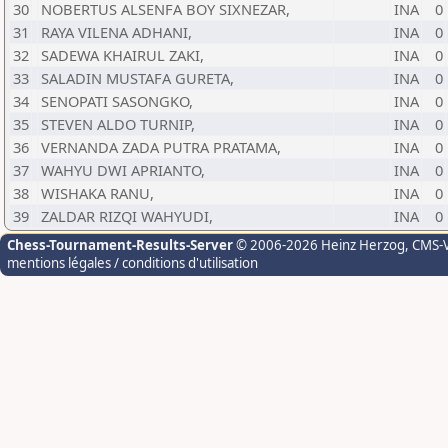
30
NOBERTUS ALSENFA BOY SIXNEZAR,
INA
0
31
RAYA VILENA ADHANI,
INA
0
32
SADEWA KHAIRUL ZAKI,
INA
0
33
SALADIN MUSTAFA GURETA,
INA
0
34
SENOPATI SASONGKO,
INA
0
35
STEVEN ALDO TURNIP,
INA
0
36
VERNANDA ZADA PUTRA PRATAMA,
INA
0
37
WAHYU DWI APRIANTO,
INA
0
38
WISHAKA RANU,
INA
0
39
ZALDAR RIZQI WAHYUDI,
INA
0
Chess-Tournament-Results-Server
© 2006-2026 Heinz Herzog
, CMS-
mentions légales / conditions d'utilisation