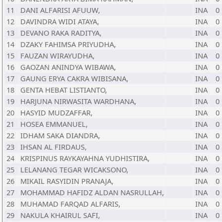
11
DANI ALFARISI AFUUW,
INA
0
12
DAVINDRA WIDI ATAYA,
INA
0
13
DEVANO RAKA RADITYA,
INA
0
14
DZAKY FAHIMSA PRIYUDHA,
INA
0
15
FAUZAN WIRAYUDHA,
INA
0
16
GAOZAN ANINDYA WIBAWA,
INA
0
17
GAUNG ERYA CAKRA WIBISANA,
INA
0
18
GENTA HEBAT LISTIANTO,
INA
0
19
HARJUNA NIRWASITA WARDHANA,
INA
0
20
HASYID MUDZAFFAR,
INA
0
21
HOSEA EMMANUEL,
INA
0
22
IDHAM SAKA DIANDRA,
INA
0
23
IHSAN AL FIRDAUS,
INA
0
24
KRISPINUS RAYKAYAHNA YUDHISTIRA,
INA
0
25
LELANANG TEGAR WICAKSONO,
INA
0
26
MIKAIL RASYIDIN PRANAJA,
INA
0
27
MOHAMMAD HAFIDZ ALDAN NASRULLAH,
INA
0
28
MUHAMAD FARQAD ALFARIS,
INA
0
29
NAKULA KHAIRUL SAFI,
INA
0