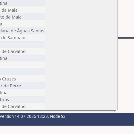
tina
 da Maia
te da Maia
a
dária de Águas Santas
a de Sampaio
a de Carvalho
tina
 Cruzes
ar de Perre
tina
bras
a de Carvalho
-Version 14.07.2026 13:23, Node S3