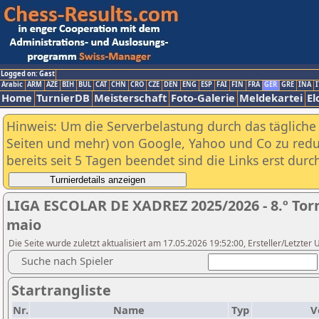
Logged on: Gast
Arabic
ARM
AZE
BIH
BUL
CAT
CHN
CRO
CZE
DEN
ENG
ESP
FAI
FIN
FRA
GER
GRE
INA
I
Home
TurnierDB
Meisterschaft
Foto-Galerie
Meldekartei
El
Hinweis: Um die Serverbelastung durch das tägliche D
Seiten und mehr) von Google, Yahoo und Co zu reduz
bereits seit 5 Tagen beendet sind die Links erst dur
LIGA ESCOLAR DE XADREZ 2025/2026 - 8.º Torn
maio
Die Seite wurde zuletzt aktualisiert am 17.05.2026 19:52:00, Ersteller/Letzter
Suche nach Spieler
Startrangliste
Nr.
Name
Typ
V