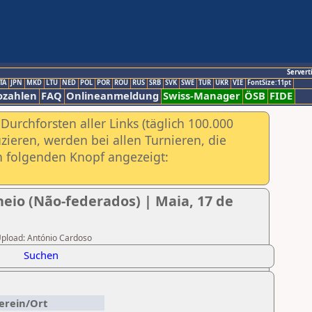
Servert
TA
JPN
MKD
LTU
NED
POL
POR
ROU
RUS
SRB
SVK
SWE
TUR
UKR
VIE
FontSize:11pt
ozahlen
FAQ
Onlineanmeldung
Swiss-Manager
ÖSB
FIDE
urchforsten aller Links (täglich 100.000
ieren, werden bei allen Turnieren, die
ch folgenden Knopf angezeigt:
eio (Não-federados) | Maia, 17 de
 Upload: António Cardoso
Suchen
erein/Ort