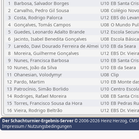
1
Barbosa, Salvador Borges
U10
EB Santa Cris
2
Carvalho, Pedro Gil Sousa
U08
Colégio Novo
3
Costa, Rodrigo Palorca
U12
EBS do Levan
4
Gonçalves, Tomás Campos
U08
O Mundo Pul
5
Guedes, Leonardo Adalto Brande
U12
Escola Secun
6
Jacinto, Isabel Benedita Gonçalves
U08
Escola Básic
7
Laredo, Davi Dourado Ferreira de Almei
U10
EB da Seara
8
Moreira, Guilherme Gonçalves
U12
EBS Dr. Vieir
9
Nunes, Francisca Barbosa
U10
EB Santa Cris
10
Nunes, João da Silva
U10
EB da Seara
11
Ohanesian, Volodymyr
U08
Clip
12
Pardo, Martim
U10
EB Monte das
13
Patrocínio, Simão Borlido
U10
Centro Escol
14
Rodriges, Rafael Moreira
U08
EB Santa Cris
15
Torres, Francisco Sousa da Hora
U10
EB Pedras Ru
16
Vieira, Rodrigo Beltrão
U12
EBS Dr. Vieir
Der Schachturnier-Ergebnis-Server
© 2006-2026 Heinz Herzog
, CMS
Impressum / Nutzungsbedingungen