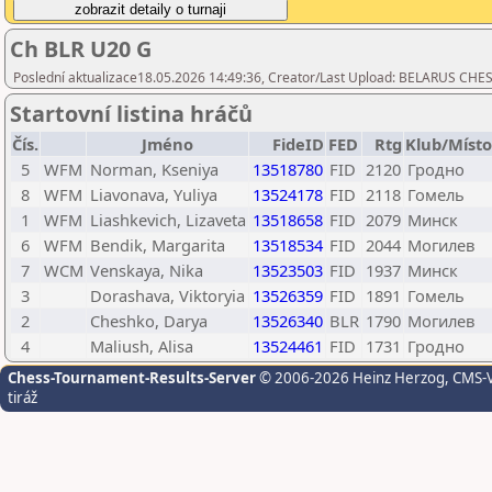
Ch BLR U20 G
Poslední aktualizace18.05.2026 14:49:36, Creator/Last Upload: BELARUS CH
Startovní listina hráčů
Čís.
Jméno
FideID
FED
Rtg
Klub/Místo
5
WFM
Norman, Kseniya
13518780
FID
2120
Гродно
8
WFM
Liavonava, Yuliya
13524178
FID
2118
Гомель
1
WFM
Liashkevich, Lizaveta
13518658
FID
2079
Минск
6
WFM
Bendik, Margarita
13518534
FID
2044
Могилев
7
WCM
Venskaya, Nika
13523503
FID
1937
Минск
3
Dorashava, Viktoryia
13526359
FID
1891
Гомель
2
Cheshko, Darya
13526340
BLR
1790
Могилев
4
Maliush, Alisa
13524461
FID
1731
Гродно
Chess-Tournament-Results-Server
© 2006-2026 Heinz Herzog
, CMS-
tiráž