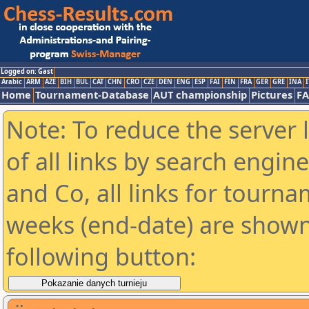
Logged on: Gast
Arabic
ARM
AZE
BIH
BUL
CAT
CHN
CRO
CZE
DEN
ENG
ESP
FAI
FIN
FRA
GER
GRE
INA
I
Home
Tournament-Database
AUT championship
Pictures
F
Note: To reduce the server 
of all links by search engin
and Co, all links for tourn
weeks (end-date) are shown 
following button: