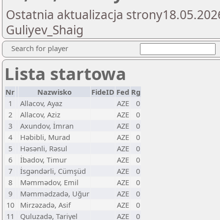
Ostatnia aktualizacja strony18.05.202
Guliyev_Shaig
Search for player
Lista startowa
Nr
Nazwisko
FideID
Fed
Rg
1
Allacov, Ayaz
AZE
0
2
Allacov, Aziz
AZE
0
3
Axundov, İmran
AZE
0
4
Həbibli, Murad
AZE
0
5
Həsənli, Rəsul
AZE
0
6
İbadov, Timur
AZE
0
7
İsgəndərli, Cümşüd
AZE
0
8
Məmmədov, Emil
AZE
0
9
Məmmədzadə, Uğur
AZE
0
10
Mirzəzadə, Asif
AZE
0
11
Quluzadə, Tariyel
AZE
0