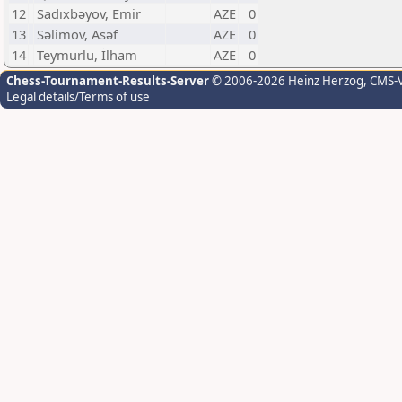
12
Sadıxbəyov, Emir
AZE
0
13
Səlimov, Asəf
AZE
0
14
Teymurlu, İlham
AZE
0
Chess-Tournament-Results-Server
© 2006-2026 Heinz Herzog
, CMS-
Legal details/Terms of use