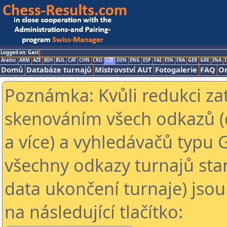
Logged on: Gast
Arabic
ARM
AZE
BIH
BUL
CAT
CHN
CRO
CZE
DEN
ENG
ESP
FAI
FIN
FRA
GER
GRE
INA
I
Domů
Databáze turnajů
Mistrovství AUT
Fotogalerie
FAQ
On
Poznámka: Kvůli redukci za
skenováním všech odkazů (
a více) a vyhledávačů typu 
všechny odkazy turnajů star
data ukončení turnaje) jsou
na následující tlačítko: