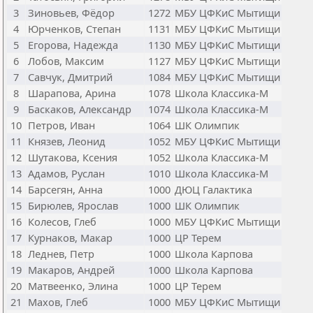
3
Зиновьев, Фёдор
1272
МБУ ЦФКиС Мытищи
4
Юрченков, Степан
1131
МБУ ЦФКиС Мытищи
5
Егорова, Надежда
1130
МБУ ЦФКиС Мытищи
6
Лобов, Максим
1127
МБУ ЦФКиС Мытищи
7
Савчук, Дмитрий
1084
МБУ ЦФКиС Мытищи
8
Шарапова, Арина
1078
Школа Классика-М
9
Баскаков, Александр
1074
Школа Классика-М
10
Петров, Иван
1064
ШК Олимпик
11
Князев, Леонид
1052
МБУ ЦФКиС Мытищи
12
Шутакова, Ксения
1052
Школа Классика-М
13
Адамов, Руслан
1010
Школа Классика-М
14
Барсегян, Анна
1000
ДЮЦ Галактика
15
Бирюлев, Ярослав
1000
ШК Олимпик
16
Колесов, Глеб
1000
МБУ ЦФКиС Мытищи
17
Курнаков, Макар
1000
ЦР Терем
18
Леднев, Петр
1000
Школа Карпова
19
Макаров, Андрей
1000
Школа Карпова
20
Матвеенко, Элина
1000
ЦР Терем
21
Махов, Глеб
1000
МБУ ЦФКиС Мытищи