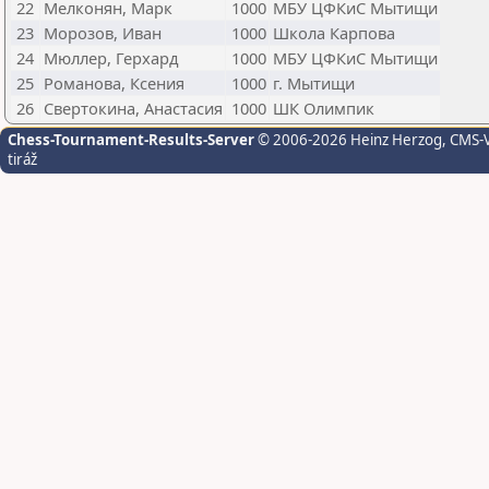
22
Мелконян, Марк
1000
МБУ ЦФКиС Мытищи
23
Морозов, Иван
1000
Школа Карпова
24
Мюллер, Герхард
1000
МБУ ЦФКиС Мытищи
25
Романова, Ксения
1000
г. Мытищи
26
Свертокина, Анастасия
1000
ШК Олимпик
Chess-Tournament-Results-Server
© 2006-2026 Heinz Herzog
, CMS-
tiráž