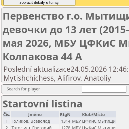
Первенство г.о. Мытищ
девочки до 13 лет (2015-2
мая 2026, МБУ ЦФКиС М
Колпакова 44 А
Poslední aktualizace24.05.2026 12:46:
Mytishchichess, Alifirov, Anatoliy
Search for player
Startovní listina
Čís.
Jméno
RtgN
Klub/Místo
1
Голиков, Всеволод
1314
МБУ ЦФКиС Мытищи
2
Татосьян, Григорий
1278
МБУ ЦФКиС Мытищи