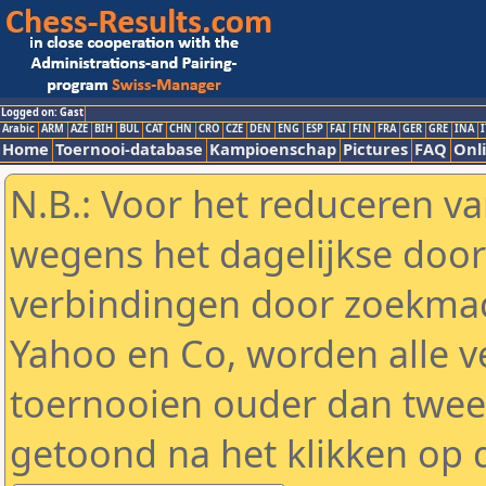
Logged on: Gast
Arabic
ARM
AZE
BIH
BUL
CAT
CHN
CRO
CZE
DEN
ENG
ESP
FAI
FIN
FRA
GER
GRE
INA
I
Home
Toernooi-database
Kampioenschap
Pictures
FAQ
Onli
N.B.: Voor het reduceren va
wegens het dagelijkse door
verbindingen door zoekmac
Yahoo en Co, worden alle v
toernooien ouder dan twe
getoond na het klikken op 