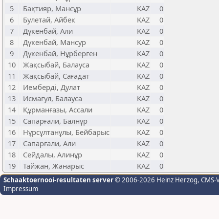
5
Бақтияр, Мансұр
KAZ
0
6
⁠Булетай, Айбек
KAZ
0
7
Дүкенбай, Али
KAZ
0
8
Дүкенбай, Мансур
KAZ
0
9
Дүкенбай, Нұрберген
KAZ
0
10
Жақсыбай, Балауса
KAZ
0
11
Жақсыбай, Сағадат
KAZ
0
12
Иемберді, Дулат
KAZ
0
13
Исмагул, Балауса
KAZ
0
14
Құрманғазы, Ассали
KAZ
0
15
Сапарғали, Балнұр
KAZ
0
16
Нұрсұлтанұлы, Бейбарыс
KAZ
0
17
Сапарғали, Али
KAZ
0
18
Сейдалы, Алинұр
KAZ
0
19
Тайжан, Жанарыс
KAZ
0
Schaaktoernooi-resultaten server
© 2006-2026 Heinz Herzog
, CMS-
Impressum