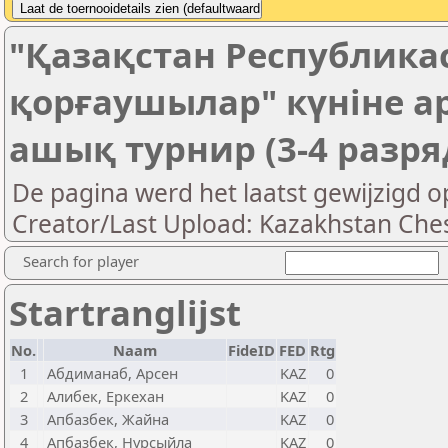
"Қазақстан Республик
қорғаушылар" күніне а
ашық турнир (3-4 разря
De pagina werd het laatst gewijzigd o
Creator/Last Upload: Kazakhstan Ches
Search for player
Startranglijst
No.
Naam
FideID
FED
Rtg
1
Абдиманаб, Арсен
KAZ
0
2
Алибек, Еркехан
KAZ
0
3
Апбазбек, Жайна
KAZ
0
4
Апбазбек, Нұрсыйла
KAZ
0