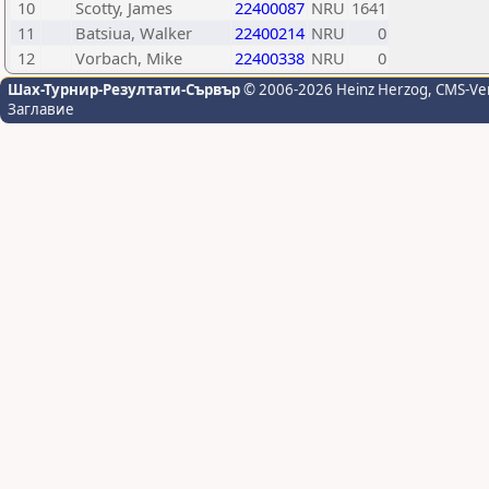
10
Scotty, James
22400087
NRU
1641
11
Batsiua, Walker
22400214
NRU
0
12
Vorbach, Mike
22400338
NRU
0
Шах-Турнир-Резултати-Сървър
© 2006-2026 Heinz Herzog
, CMS-Ve
Заглавие