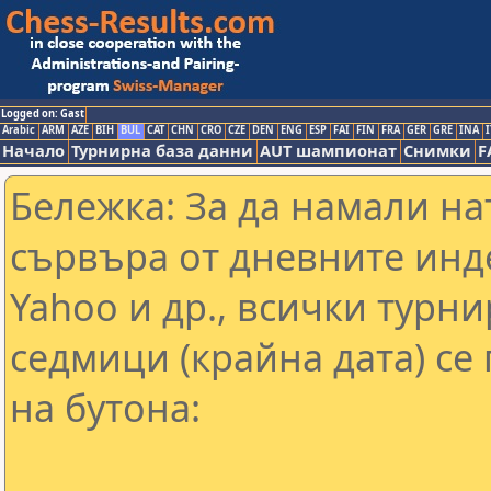
Logged on: Gast
Arabic
ARM
AZE
BIH
BUL
CAT
CHN
CRO
CZE
DEN
ENG
ESP
FAI
FIN
FRA
GER
GRE
INA
I
Начало
Турнирна база данни
AUT шампионат
Снимки
F
Бележка: За да намали н
сървъра от дневните инд
Yahoo и др., всички турни
седмици (крайна дата) се
на бутона: