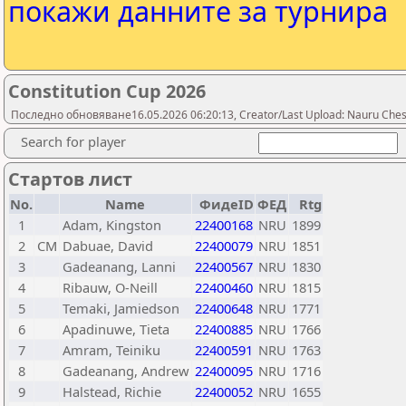
покажи данните за турнира
Constitution Cup 2026
Последно обновяване16.05.2026 06:20:13, Creator/Last Upload: Nauru Ches
Search for player
Стартов лист
No.
Name
ФидеID
ФЕД
Rtg
1
Adam, Kingston
22400168
NRU
1899
2
CM
Dabuae, David
22400079
NRU
1851
3
Gadeanang, Lanni
22400567
NRU
1830
4
Ribauw, O-Neill
22400460
NRU
1815
5
Temaki, Jamiedson
22400648
NRU
1771
6
Apadinuwe, Tieta
22400885
NRU
1766
7
Amram, Teiniku
22400591
NRU
1763
8
Gadeanang, Andrew
22400095
NRU
1716
9
Halstead, Richie
22400052
NRU
1655