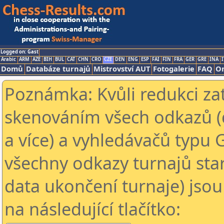
Logged on: Gast
Arabic
ARM
AZE
BIH
BUL
CAT
CHN
CRO
CZE
DEN
ENG
ESP
FAI
FIN
FRA
GER
GRE
INA
I
Domů
Databáze turnajů
Mistrovství AUT
Fotogalerie
FAQ
On
Poznámka: Kvůli redukci za
skenováním všech odkazů (
a více) a vyhledávačů typu 
všechny odkazy turnajů star
data ukončení turnaje) jsou
na následující tlačítko: