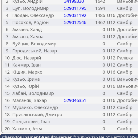
2
Кузьо, Андрій
34199330
1642
Ваньович
3
Цуп, Володимир
529011795
1594
Самбір
4
Глодан, Олександр
529031192
1486
U16
Дрогоби
5
Посохов, Родіон
529012546
1462
U12
Самбір
6
Амзаєв, Халід
0
U16
Дрогоби
7
Амзаєв, Хамза
0
U12
Дрогоби
8
Вуйцик, Володимир
0
Самбір
9
Городиський, Назар
0
U12
Самбір
10
Дюс, Назарій
0
U12
Ралівка
11
Качмар, Іван
0
U12
Самбір
12
Кішик, Марко
0
U16
Самбір
13
Кузьо, Ірина
0
U16
Ваньович
14
Кузьо, Юрій
0
U16
Ваньович
15
Лабай, Володимир
0
Самбір
16
Маланяк, Захар
529046351
0
U16
Дрогоби
17
Мурайко, Олександр
0
U12
Самбір
18
Присліпський, Дмитро
0
U12
Самбір
19
Стецькович, Іван
0
Самбір
20
Хакімов, Азім
0
Самбір
Chess-Tournament-Results-Server
© 2006-2026 Heinz Herzog
, CMS-