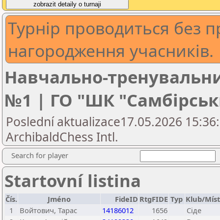
Турнір проводиться без п
нагородження учасників.
Навчально-тренувальн
№1 | ГО "ШК "Самбірськ
Poslední aktualizace17.05.2026 15:36:
ArchibaldChess Intl.
Search for player
Startovní listina
Čís.
Jméno
FideID
RtgFIDE
Typ
Klub/Mís
1
Войтович, Тарас
14186012
1656
Сіде