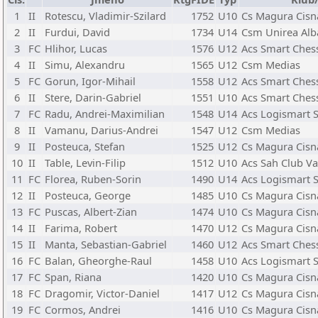
1
II
Rotescu, Vladimir-Szilard
1752
U10
Cs Magura Cisn
2
II
Furdui, David
1734
U14
Csm Unirea Alba
3
FC
Hlihor, Lucas
1576
U12
Acs Smart Chess
4
II
Simu, Alexandru
1565
U12
Csm Medias
5
FC
Gorun, Igor-Mihail
1558
U12
Acs Smart Chess
6
II
Stere, Darin-Gabriel
1551
U10
Acs Smart Chess
7
FC
Radu, Andrei-Maximilian
1548
U14
Acs Logismart S
8
II
Vamanu, Darius-Andrei
1547
U12
Csm Medias
9
II
Posteuca, Stefan
1525
U12
Cs Magura Cisn
10
II
Table, Levin-Filip
1512
U10
Acs Sah Club V
11
FC
Florea, Ruben-Sorin
1490
U14
Acs Logismart S
12
II
Posteuca, George
1485
U10
Cs Magura Cisn
13
FC
Puscas, Albert-Zian
1474
U10
Cs Magura Cisn
14
II
Farima, Robert
1470
U12
Cs Magura Cisn
15
II
Manta, Sebastian-Gabriel
1460
U12
Acs Smart Chess
16
FC
Balan, Gheorghe-Raul
1458
U10
Acs Logismart S
17
FC
Span, Riana
1420
U10
Cs Magura Cisn
18
FC
Dragomir, Victor-Daniel
1417
U12
Cs Magura Cisn
19
FC
Cormos, Andrei
1416
U10
Cs Magura Cisn