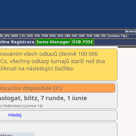
Servert
TA
JPN
MKD
LTU
NED
POL
POR
ROU
RUS
SRB
SVK
SWE
TUR
UKR
VIE
FontSize:11pt
line Registrace
Swiss-Manager
ÖSB
FIDE
kenováním všech odkazů (denně 100 000
Co, všechny odkazy turnajů starší než dva
iknutí na následující tlačítko:
locurilor disponibile (31)
ologat, blitz, 7 runde, 1 iunie
s Federation (Licence 14)
Hledej
/Místo