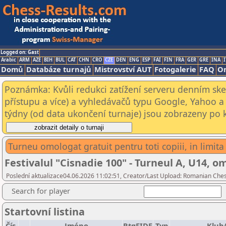
Logged on: Gast
Arabic
ARM
AZE
BIH
BUL
CAT
CHN
CRO
CZE
DEN
ENG
ESP
FAI
FIN
FRA
GER
GRE
INA
I
Domů
Databáze turnajů
Mistrovství AUT
Fotogalerie
FAQ
On
Poznámka: Kvůli redukci zatížení serveru denním s
přístupu a více) a vyhledávačů typu Google, Yahoo a 
týdny (od data ukončení turnaje) jsou zobrazeny po kl
Turneu omologat gratuit pentru toti copiii, in limita 
Festivalul "Cisnadie 100" - Turneul A, U14, om
Poslední aktualizace04.06.2026 11:02:51, Creator/Last Upload: Romanian Ches
Search for player
Startovní listina
Čís.
Jméno
RtgFIDE
Typ
Klub