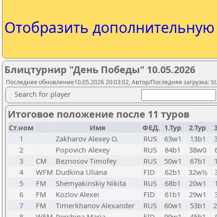
Отобразить дополнительну
Блицтурнир "День Победы" 10.05.2026
Последнее обновление10.05.2026 20:03:02, Автор/Последняя загрузка: St.
Search for player
Итоговое положение после 11 туров
Ст.ном
Имя
ФЕД.
1.Тур
2.Тур
1
Zakharov Alexey O.
RUS
63w1
13b1
2
Popovich Alexey
RUS
84b1
38w0
3
CM
Beznosov Timofey
RUS
50w1
67b1
4
WFM
Dudkina Uliana
FID
62b1
32w½
5
FM
Shemyakinskiy Nikita
RUS
68b1
20w1
6
FM
Kozlov Alexei
FID
61b1
29w1
7
FM
Timerkhanov Alexander
RUS
60w1
53b1
8
WFM
Pershina Maria
FID
99w1
45b1