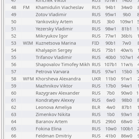
47
Kirichek Viktor
RUS
101w1
14b0
48
FM
Khamidulin Viacheslav
RUS
94b1
34w0
49
Zotov Vladimir
RUS
95w1
9b0
50
Yankovskiy Artem
RUS
3b0
109w1
51
Yezersky Vladimir
RUS
98w1
81b1
52
Mikryukov Igor
RUS
77w1
36b½
53
WIM
Kuznetsova Marina
FID
90b1
7w0
54
Khalyapin Sergey
RUS
75b1
40w½
55
Trifanov Vladimir
RUS
40b0
107w1
56
Shapovalov Timofey Mikh
RUS
107b1
11w½
57
Petrova Varvara
RUS
97w1
15b0
58
WFM
Khorsheva Alexandra
UKR
11b0
91w1
59
Mazhnikov Viktor
RUS
17b0
94w1
60
Razygraev Alexander
RUS
7b0
90w0
1
61
Kondratyev Alexey
RUS
6w0
98b0
62
Leonova Ameliya
BLR
4w0
87b1
63
Zimenkov Nikita
RUS
1b0
93w1
64
Baranov Artem
RUS
29b0
68w0
65
Fokina Elina
RUS
10w0
100b1
66
Feldman Dmitriy
RUS
41b0
86w0