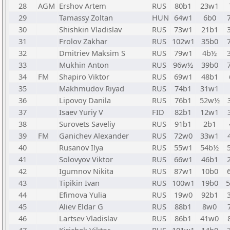
28
AGM
Ershov Artem
RUS
80b1
23w1
29
Tamassy Zoltan
HUN
64w1
6b0
30
Shishkin Vladislav
RUS
73w1
21b1
31
Frolov Zakhar
RUS
102w1
35b0
32
Dmitriev Maksim S
RUS
79w1
4b½
33
Mukhin Anton
RUS
96w½
39b0
34
FM
Shapiro Viktor
RUS
69w1
48b1
35
Makhmudov Riyad
RUS
74b1
31w1
36
Lipovoy Danila
RUS
76b1
52w½
37
Isaev Yuriy V
FID
82b1
12w1
38
Surovets Saveliy
RUS
91b1
2b1
39
FM
Ganichev Alexander
RUS
72w0
33w1
40
Rusanov Ilya
RUS
55w1
54b½
41
Solovyov Viktor
RUS
66w1
46b1
42
Igumnov Nikita
RUS
87w1
10b0
43
Tipikin Ivan
RUS
100w1
19b0
44
Efimova Yulia
RUS
19w0
92b1
45
Aliev Eldar G
RUS
88b1
8w0
46
Lartsev Vladislav
RUS
86b1
41w0