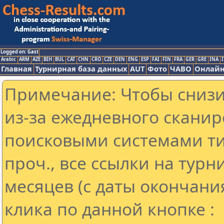
Logged on: Gast
Arabic
ARM
AZE
BIH
BUL
CAT
CHN
CRO
CZE
DEN
ENG
ESP
FAI
FIN
FRA
GER
GRE
INA
I
Главная
Турнирная база данных
AUT
Фото
ЧАВО
Онлайн
Примечание: Чтобы снизит
из-за ежедневного сканир
поисковыми системами ти
проч., все ссылки на тур
месяцев (с даты окончани
клика по данной кнопке :