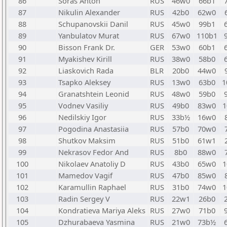
86
Soras Anton
RUS
46w0
66b1
87
Nikulin Alexander
RUS
42b0
62w0
88
Schupanovskii Danil
RUS
45w0
99b1
89
Yanbulatov Murat
RUS
67w0
110b1
90
Bisson Frank Dr.
GER
53w0
60b1
91
Myakishev Kirill
RUS
38w0
58b0
92
Liaskovich Rada
BLR
20b0
44w0
93
Tsapko Aleksey
RUS
13w0
63b0
1
94
Granatshtein Leonid
RUS
48w0
59b0
95
Vodnev Vasiliy
RUS
49b0
83w0
1
96
Nedilskiy Igor
RUS
33b½
16w0
97
Pogodina Anastasiia
RUS
57b0
70w0
98
Shutkov Maksim
RUS
51b0
61w1
99
Nekrasov Fedor And
RUS
8b0
88w0
100
Nikolaev Anatoliy D
RUS
43b0
65w0
1
101
Mamedov Vagif
RUS
47b0
85w0
102
Karamullin Raphael
RUS
31b0
74w0
1
103
Radin Sergey V
RUS
22w1
26b0
104
Kondratieva Mariya Aleks
RUS
27w0
71b0
105
Dzhurabaeva Yasmina
RUS
21w0
73b½