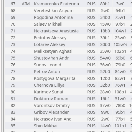
67
AIM
Kramarenko Ekaterina
RUS
89b1
3w0
68
Vereteshkin Artyom
RUS
5w0
64b1
69
Pogodina Antonina
RUS
34b0
75w1
70
Salaev Mikhail
RUS
15w0
97b1
71
Nekravtseva Anastasia
RUS
18b0
104w1
72
Fedotov Aleksey
RUS
39b1
25w0
73
Lotarev Aleksey
RUS
30b0
105w½
74
Meliksetyan Aghasi
RUS
35w0
102b1
75
Shustov Yan Andr
RUS
54w0
69b0
76
Sudov Leonid
RUS
36w0
79b0
77
Petrov Anton
RUS
52b0
84w0
78
Kostygova Margarita
RUS
12b0
82w1
79
Chernova Liliya
RUS
32b0
76w1
80
Karimov Sunat
RUS
28w0
108b1
81
Doktorov Roman
RUS
16b1
51w0
82
Vorontsov Dmitry
RUS
37w0
78b0
1
83
Gribov Alexander
RUS
9w0
95b1
84
Nekrasov Ivan And
RUS
2w0
77b1
85
Shin Mikhail
RUS
14w0
101b1