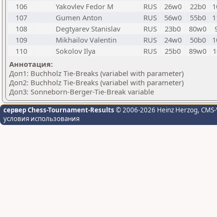
106
Yakovlev Fedor M
RUS
26w0
22b0
1
107
Gumen Anton
RUS
56w0
55b0
1
108
Degtyarev Stanislav
RUS
23b0
80w0
109
Mikhailov Valentin
RUS
24w0
50b0
1
110
Sokolov Ilya
RUS
25b0
89w0
1
Аннотация:
Доп1: Buchholz Tie-Breaks (variabel with parameter)
Доп2: Buchholz Tie-Breaks (variabel with parameter)
Доп3: Sonneborn-Berger-Tie-Break variable
сервер Chess-Tournament-Results
© 2006-2026 Heinz Herzog
, CMS-
условия использования