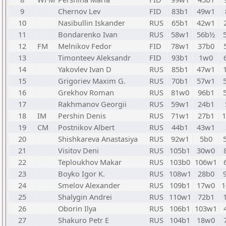
9
Chernov Lev
FID
83b1
49w1
10
Nasibullin Iskander
RUS
65b1
42w1
11
Bondarenko Ivan
RUS
58w1
56b½
12
FM
Melnikov Fedor
FID
78w1
37b0
13
Timonteev Aleksandr
FID
93b1
1w0
14
Yakovlev Ivan D
RUS
85b1
47w1
15
Grigoriev Maxim G.
RUS
70b1
57w1
16
Grekhov Roman
RUS
81w0
96b1
17
Rakhmanov Georgii
RUS
59w1
24b1
18
IM
Pershin Denis
RUS
71w1
27b1
19
CM
Postnikov Albert
RUS
44b1
43w1
20
Shishkareva Anastasiya
RUS
92w1
5b0
21
Visitov Deni
RUS
105b1
30w0
22
Teploukhov Makar
RUS
103b0
106w1
23
Boyko Igor K.
RUS
108w1
28b0
24
Smelov Alexander
RUS
109b1
17w0
1
25
Shalygin Andrei
RUS
110w1
72b1
26
Oborin Ilya
RUS
106b1
103w1
27
Shakuro Petr E
RUS
104b1
18w0