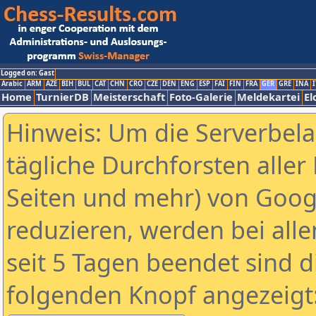
Logged on: Gast
Arabic
ARM
AZE
BIH
BUL
CAT
CHN
CRO
CZE
DEN
ENG
ESP
FAI
FIN
FRA
GER
GRE
INA
I
Home
TurnierDB
Meisterschaft
Foto-Galerie
Meldekartei
El
Hinweis: Um die Serverbel
tägliche Durchforsten aller 
Seiten und mehr) von Goog
reduzieren, werden bei alle
seit 5 Tagen beendet sind d
folgenden Knopf angezeigt