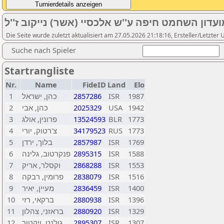
ועדון השחמט חיפה ע''ש אלכסיי (אשר) נייקוב ז''ל
Die Seite wurde zuletzt aktualisiert am 27.05.2026 21:18:16, Ersteller/Letzter 
Suche nach Spieler
Startrangliste
Nr.
Name
FideID
Land
Elo
1
כהן, ישראל
2857286
ISR
1987
2
כהן, אבי
2025329
USA
1942
3
פרונין, אולג
13524593
BLR
1773
4
צ'רטוק, יורי
34179523
RUS
1773
5
בלוך, ירדן
2857987
ISR
1769
6
פנקרטוב, גלינה
2895315
ISR
1588
7
וקסלר, אריק
2868288
ISR
1553
8
פרומין, רבקה
2838079
ISR
1516
9
מעיין, יאיר
2836459
ISR
1400
10
ברקאי, רזי
2880938
ISR
1396
11
בראזני, צהלון
2880920
ISR
1329
12
גולנט, ויקטור
2895307
ISR
1307