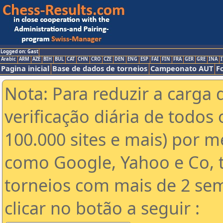
Logged on: Gast
Arabic
ARM
AZE
BIH
BUL
CAT
CHN
CRO
CZE
DEN
ENG
ESP
FAI
FIN
FRA
GER
GRE
INA
I
Pagina inicial
Base de dados de torneios
Campeonato AUT
F
Nota: Para reduzir a carga 
verificação diária de todos 
100.000 sites e mais) por 
como Google, Yahoo e Co, t
torneios com mais de 2 se
clicar no botão a seguir :