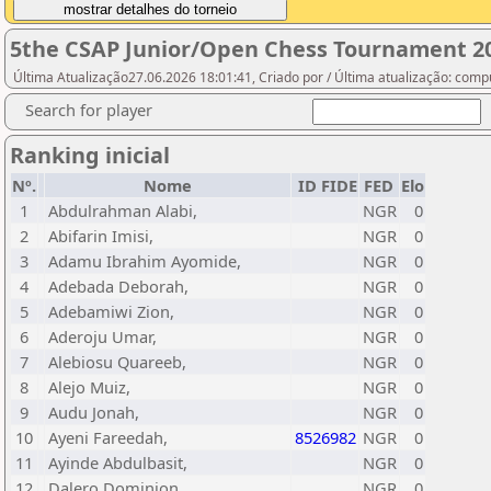
5the CSAP Junior/Open Chess Tournament 2
Última Atualização27.06.2026 18:01:41, Criado por / Última atualização: com
Search for player
Ranking inicial
Nº.
Nome
ID FIDE
FED
Elo
1
Abdulrahman Alabi,
NGR
0
2
Abifarin Imisi,
NGR
0
3
Adamu Ibrahim Ayomide,
NGR
0
4
Adebada Deborah,
NGR
0
5
Adebamiwi Zion,
NGR
0
6
Aderoju Umar,
NGR
0
7
Alebiosu Quareeb,
NGR
0
8
Alejo Muiz,
NGR
0
9
Audu Jonah,
NGR
0
10
Ayeni Fareedah,
8526982
NGR
0
11
Ayinde Abdulbasit,
NGR
0
12
Dalero Dominion,
NGR
0