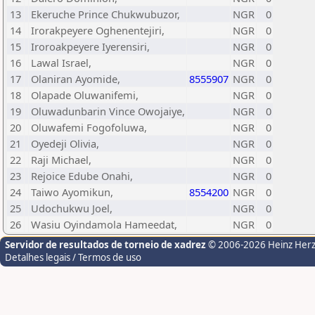
13
Ekeruche Prince Chukwubuzor,
NGR
0
14
Irorakpeyere Oghenentejiri,
NGR
0
15
Iroroakpeyere Iyerensiri,
NGR
0
16
Lawal Israel,
NGR
0
17
Olaniran Ayomide,
8555907
NGR
0
18
Olapade Oluwanifemi,
NGR
0
19
Oluwadunbarin Vince Owojaiye,
NGR
0
20
Oluwafemi Fogofoluwa,
NGR
0
21
Oyedeji Olivia,
NGR
0
22
Raji Michael,
NGR
0
23
Rejoice Edube Onahi,
NGR
0
24
Taiwo Ayomikun,
8554200
NGR
0
25
Udochukwu Joel,
NGR
0
26
Wasiu Oyindamola Hameedat,
NGR
0
Servidor de resultados de torneio de xadrez
© 2006-2026 Heinz Her
Detalhes legais / Termos de uso